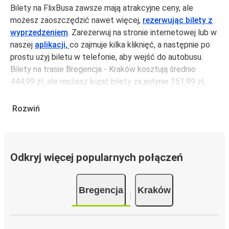
Bilety na FlixBusa zawsze mają atrakcyjne ceny, ale
możesz zaoszczędzić nawet więcej,
rezerwując bilety z
wyprzedzeniem
. Zarezerwuj na stronie internetowej lub w
naszej
aplikacji,
co zajmuje kilka kliknięć, a następnie po
prostu użyj biletu w telefonie, aby wejść do autobusu.
Bilety na trasie Bregencja - Kraków kosztują średnio
444,99 zł, ale możesz kupić bilety za jedynie 351,99 zł,
jeśli zarezerwujesz z wyprzedzeniem lub w dni robocze,
unikając weekendów i świąt. Aby podróżować szybko,
Rozwiń
łatwo i zadbać o zmniejszanie śladu węglowego, podróżuj
z FlixBusem.
Podróż na trasie Bregencja - Kraków
Odkryj więcej popularnych połączeń
Trasa Bregencja - Kraków jest łatwa i wygodna z
FlixBusem, dzięki 5 bezpośrednim połączeniom dziennie.
Bregencja
Kraków
i może zająć
jedynie 18 godziny
.
Podróż autobusem
ma mniejszy wpływ na środowisko
niż podróż samochodem czy samolotem. Stale pracujemy
nad tym, by jeszcze bardziej zmniejszać ślad węglowy,