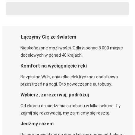
Łączymy Cię ze światem
Nieskończone możliwości. Odkryj ponad 8 000 miejsc
docelowych w ponad 40 krajach.
Komfort na wyciągnięcie ręki
Bezpłatne Wi-Fi, gniazdka elektryczne i dodatkowa
przestrzeń na nogi. Oto nowoczesne autobusy.
Wybierz, zarezerwuj, podróżuj
Od ekranu do siedzenia autobusu w kilka sekund. Ty
zajmij się rezerwacją, my zajmiemy się resztą.
Jedźmy razem
Po co wprowadzać na drogę kolejny samochód, skoro