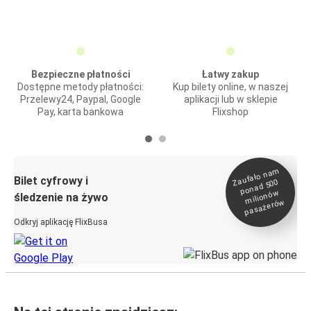
Bezpieczne płatności
Łatwy zakup
Dostępne metody płatności:
Kup bilety online, w naszej
Przelewy24, Paypal, Google
aplikacji lub w sklepie
Pay, karta bankowa
Flixshop
Zaufało na
m
milionó
pasażeró
Bilet cyfrowy i
ponad 500
w
śledzenie na żywo
w
Odkryj aplikację FlixBusa