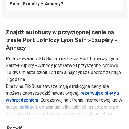
Saint-Exupéry – Annecy?
Znajdź autobusy w przystępnej cenie na
trasie Port Lotniczy Lyon Saint-Exupéry -
Annecy
Podróżowanie z FlixBusem na trasie Port Lotniczy Lyon
Saint-Exupéry - Annecy jest łatwe i przystępne cenowo.
Te dwa miasta dzieli 124 km a najszybsza podróż zajmuje
1 godzina.
Bilety na FlixBusa zawsze mają atrakcyjne ceny, ale
możesz zaoszczędzić nawet więcej,
rezerwując bilety z
wyprzedzeniem
. Zarezerwuj na stronie internetowej lub w
naszej
aplikacji,
co zajmuje kilka kliknięć, a następnie po
prostu użyj biletu w telefonie, aby wejść do autobusu.
Możesz kupić bilety na trasie Port Lotniczy Lyon Saint-
Exupéry - Annecy za jedynie 55,99 zł, jeśli zarezerwujesz z
Rozwiń