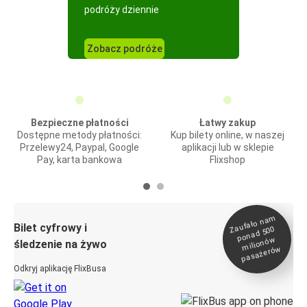
podróży dziennie
Zobacz podróże
Bezpieczne płatności
Łatwy zakup
Dostępne metody płatności:
Kup bilety online, w naszej
Przelewy24, Paypal, Google
aplikacji lub w sklepie
Pay, karta bankowa
Flixshop
Zaufało na
m
milionó
pasażeró
Bilet cyfrowy i
ponad 500
w
śledzenie na żywo
w
Odkryj aplikację FlixBusa