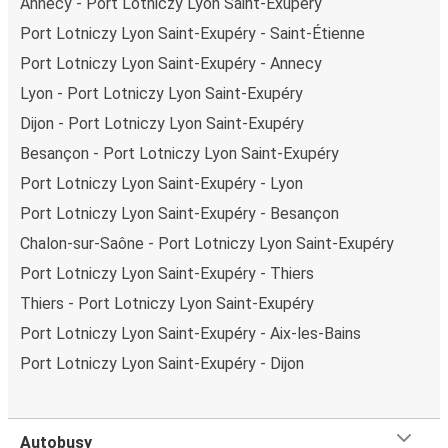
Annecy - Port Lotniczy Lyon Saint-Exupéry
Średni koszt
podróży autobusem na trasie Port Lotniczy
Lyon Saint-Exupéry - Annecy to
55,99 zł
, co sprawia, że
Port Lotniczy Lyon Saint-Exupéry - Saint-Étienne
podróż autobusem jest znacznie tańsza od innych
Port Lotniczy Lyon Saint-Exupéry - Annecy
środków transportu.
Lyon - Port Lotniczy Lyon Saint-Exupéry
Podróż z: Port Lotniczy Lyon Saint-Exupéry
Dijon - Port Lotniczy Lyon Saint-Exupéry
Port Lotniczy Lyon Saint-Exupéry: podróżujesz z tego
Besançon - Port Lotniczy Lyon Saint-Exupéry
miasta i nie znasz go zbyt dobrze? Oto wszystko, co
Port Lotniczy Lyon Saint-Exupéry - Lyon
musisz wiedzieć.
Port Lotniczy Lyon Saint-Exupéry - Besançon
Port Lotniczy Lyon Saint-Exupéry jest węzłem
Chalon-sur-Saône - Port Lotniczy Lyon Saint-Exupéry
komunikacyjnym z
przystankiem autobusowym
; 40
połączeniami do innych miast i codziennie zabiera
Port Lotniczy Lyon Saint-Exupéry - Thiers
podróżujących na przejazdy krajowe i zagraniczne.
Thiers - Port Lotniczy Lyon Saint-Exupéry
Miejsce przyjazdu: Annecy
Port Lotniczy Lyon Saint-Exupéry - Aix-les-Bains
Port Lotniczy Lyon Saint-Exupéry - Dijon
Annecy – przyjeżdżasz tu pierwszy raz? Oto wszystko, co
musisz wiedzieć:
Annecy ma świetne połączenie z innymi miejscami
docelowymi w sieci FlixBusa. Z tego miasta możesz
Autobusy