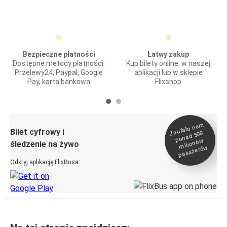
Bezpieczne płatności
Łatwy zakup
Dostępne metody płatności:
Kup bilety online, w naszej
Przelewy24, Paypal, Google
aplikacji lub w sklepie
Pay, karta bankowa
Flixshop
Zaufało na
m
milionó
pasażeró
Bilet cyfrowy i
ponad 500
w
śledzenie na żywo
w
Odkryj aplikację FlixBusa