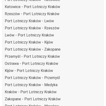
nad tym, by jeszcze bardziej zmniejszać ślad węglowy,
Katowice - Port Lotniczy Kraków
stosując wysokie standardy środowiskowe w całej naszej
Rzeszów - Port Lotniczy Kraków
flocie autobusów, wykorzystując alternatywne
technologie napędu i paliwa oraz oferując wszystkim
Port Lotniczy Kraków - Lwów
pasażerom możliwość zrekompensowania emisji
Port Lotniczy Kraków - Rzeszów
dwutlenku węgla przy zakupie biletu.
Lwów - Port Lotniczy Kraków
Średni koszt
podróży autobusem na trasie Port Lotniczy
Port Lotniczy Kraków - Kijów
Kraków - Radom to
81,99 zł
, co sprawia, że podróż
autobusem jest znacznie tańsza od innych środków
Port Lotniczy Kraków - Zakopane
transportu.
Przemyśl - Port Lotniczy Kraków
Podróż z: Port Lotniczy Kraków
Ostrawa - Port Lotniczy Kraków
Kijów - Port Lotniczy Kraków
Port Lotniczy Kraków: podróżujesz z tego miasta i nie
znasz go zbyt dobrze? Oto wszystko, co musisz wiedzieć.
Port Lotniczy Kraków - Przemyśl
Port Lotniczy Kraków jest węzłem komunikacyjnym z
Port Lotniczy Kraków - Medyka
przystankiem autobusowym
; 163 połączeniami do
Kraków - Port Lotniczy Kraków
innych miast i codziennie zabiera podróżujących na
Zakopane - Port Lotniczy Kraków
przejazdy krajowe i zagraniczne.