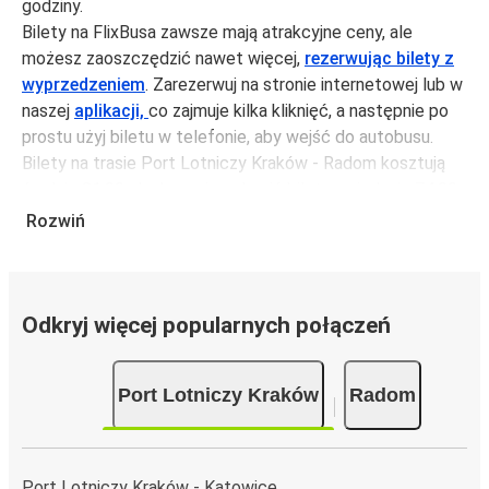
godziny.
Bilety na FlixBusa zawsze mają atrakcyjne ceny, ale
możesz zaoszczędzić nawet więcej,
rezerwując bilety z
wyprzedzeniem
. Zarezerwuj na stronie internetowej lub w
naszej
aplikacji,
co zajmuje kilka kliknięć, a następnie po
prostu użyj biletu w telefonie, aby wejść do autobusu.
Bilety na trasie Port Lotniczy Kraków - Radom kosztują
średnio 81,99 zł, ale możesz kupić bilety za jedynie 74,99
zł, jeśli zarezerwujesz z wyprzedzeniem lub w dni robocze,
Rozwiń
unikając weekendów i świąt. Aby podróżować szybko,
łatwo i zadbać o zmniejszanie śladu węglowego, podróżuj
z FlixBusem.
Odkryj więcej popularnych połączeń
Podróż na trasie Port Lotniczy Kraków - Radom
Trasa Port Lotniczy Kraków - Radom jest łatwa i wygodna
Port Lotniczy Kraków
Radom
z FlixBusem, dzięki 5 bezpośrednim połączeniom dziennie.
i może zająć
jedynie 4 godziny
.
Podróż autobusem
ma mniejszy wpływ na środowisko
niż podróż samochodem czy samolotem. Stale pracujemy
Port Lotniczy Kraków - Katowice