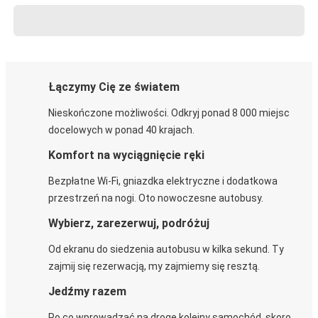
Łączymy Cię ze światem
Nieskończone możliwości. Odkryj ponad 8 000 miejsc
docelowych w ponad 40 krajach.
Komfort na wyciągnięcie ręki
Bezpłatne Wi-Fi, gniazdka elektryczne i dodatkowa
przestrzeń na nogi. Oto nowoczesne autobusy.
Wybierz, zarezerwuj, podróżuj
Od ekranu do siedzenia autobusu w kilka sekund. Ty
zajmij się rezerwacją, my zajmiemy się resztą.
Jedźmy razem
Po co wprowadzać na drogę kolejny samochód, skoro