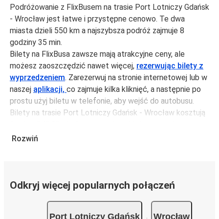
Podróżowanie z FlixBusem na trasie Port Lotniczy Gdańsk
- Wrocław jest łatwe i przystępne cenowo. Te dwa
miasta dzieli 550 km a najszybsza podróż zajmuje 8
godziny 35 min.
Bilety na FlixBusa zawsze mają atrakcyjne ceny, ale
możesz zaoszczędzić nawet więcej,
rezerwując bilety z
wyprzedzeniem
. Zarezerwuj na stronie internetowej lub w
naszej
aplikacji,
co zajmuje kilka kliknięć, a następnie po
prostu użyj biletu w telefonie, aby wejść do autobusu.
Bilety na trasie Port Lotniczy Gdańsk - Wrocław kosztują
średnio 245,98 zł, ale możesz kupić bilety za jedynie
196,98 zł, jeśli zarezerwujesz z wyprzedzeniem lub w dni
Rozwiń
robocze, unikając weekendów i świąt. Aby podróżować
szybko, łatwo i zadbać o zmniejszanie śladu węglowego,
podróżuj z FlixBusem.
Odkryj więcej popularnych połączeń
Podróż na trasie Port Lotniczy Gdańsk - Wrocław
Trasa Port Lotniczy Gdańsk - Wrocław jest łatwa i
Port Lotniczy Gdańsk
Wrocław
wygodna z FlixBusem, dzięki 7 bezpośrednim połączeniom