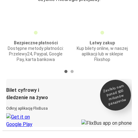
Bezpieczne płatności
Łatwy zakup
Dostępne metody płatności:
Kup bilety online, w naszej
Przelewy24, Paypal, Google
aplikacji lub w sklepie
Pay, karta bankowa
Flixshop
Zaufało na
m
milionó
pasażeró
Bilet cyfrowy i
ponad 500
w
śledzenie na żywo
w
Odkryj aplikację FlixBusa