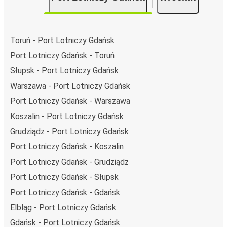
dziennie.
i może zająć
jedynie 8 godziny 35 min
.
Podróż autobusem
ma mniejszy wpływ na środowisko
Toruń - Port Lotniczy Gdańsk
niż podróż samochodem czy samolotem. Stale pracujemy
Port Lotniczy Gdańsk - Toruń
nad tym, by jeszcze bardziej zmniejszać ślad węglowy,
Słupsk - Port Lotniczy Gdańsk
stosując wysokie standardy środowiskowe w całej naszej
flocie autobusów, wykorzystując alternatywne
Warszawa - Port Lotniczy Gdańsk
technologie napędu i paliwa oraz oferując wszystkim
Port Lotniczy Gdańsk - Warszawa
pasażerom możliwość zrekompensowania emisji
Koszalin - Port Lotniczy Gdańsk
dwutlenku węgla przy zakupie biletu.
Grudziądz - Port Lotniczy Gdańsk
Średni koszt
podróży autobusem na trasie Port Lotniczy
Gdańsk - Wrocław to
245,98 zł
, co sprawia, że podróż
Port Lotniczy Gdańsk - Koszalin
autobusem jest znacznie tańsza od innych środków
Port Lotniczy Gdańsk - Grudziądz
transportu.
Port Lotniczy Gdańsk - Słupsk
Podróż z: Port Lotniczy Gdańsk
Port Lotniczy Gdańsk - Gdańsk
Port Lotniczy Gdańsk: podróżujesz z tego miasta i nie
Elbląg - Port Lotniczy Gdańsk
znasz go zbyt dobrze? Oto wszystko, co musisz wiedzieć.
Gdańsk - Port Lotniczy Gdańsk