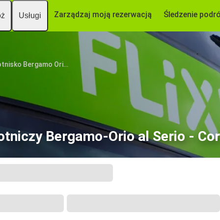
Zarządzaj moją rezerwacją
Śledzenie podr
óż
Usługi
Lotnisko Bergamo Orio al Serio
otniczy Bergamo-Orio al Serio - Co