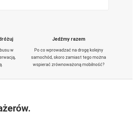
dróżuj
Jedźmy razem
obusu w
Po co wprowadzać na drogę kolejny
zerwacją,
samochód, skoro zamiast tego można
ą.
wspierać zrównoważoną mobilność?
ażerów.