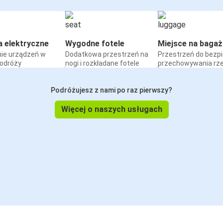
a elektryczne
Wygodne fotele
Miejsce na bagaż
ie urządzeń w
Dodatkowa przestrzeń na
Przestrzeń do bezp
podróży
nogi i rozkładane fotele
przechowywania rz
Podróżujesz z nami po raz pierwszy?
Więcej o naszych usługach