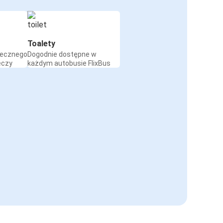
Toalety
iecznego
Dogodnie dostępne w
eczy
każdym autobusie FlixBus