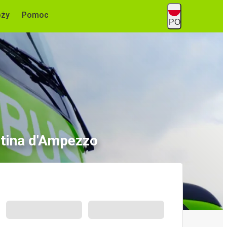
óży
Pomoc
PO
rtina d'Ampezzo