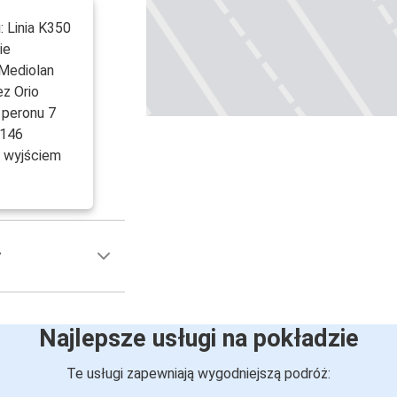
: Linia K350
ie
 Mediolan
ez Orio
 peronu 7
3146
d wyjściem
y
Najlepsze usługi na pokładzie
Te usługi zapewniają wygodniejszą podróż: