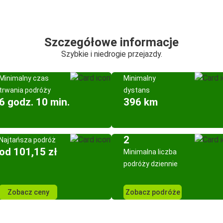
Szczegółowe informacje
Szybkie i niedrogie przejazdy.
Minimalny czas
Minimalny
trwania podróży
dystans
6 godz. 10 min.
396 km
2
Najtańsza podróż
od 101,15 zł
Minimalna liczba
podróży dziennie
Zobacz ceny
Zobacz podróże