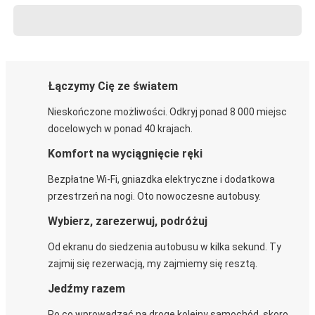
Łączymy Cię ze światem
Nieskończone możliwości. Odkryj ponad 8 000 miejsc
docelowych w ponad 40 krajach.
Komfort na wyciągnięcie ręki
Bezpłatne Wi-Fi, gniazdka elektryczne i dodatkowa
przestrzeń na nogi. Oto nowoczesne autobusy.
Wybierz, zarezerwuj, podróżuj
Od ekranu do siedzenia autobusu w kilka sekund. Ty
zajmij się rezerwacją, my zajmiemy się resztą.
Jedźmy razem
Po co wprowadzać na drogę kolejny samochód, skoro