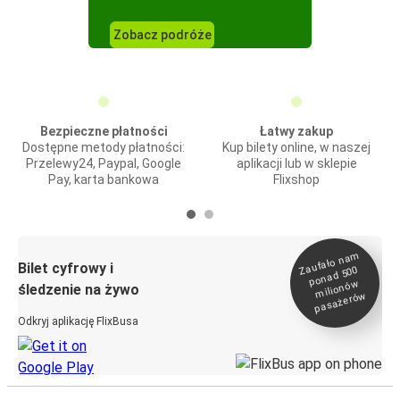
Zobacz podróże
Bezpieczne płatności
Łatwy zakup
Dostępne metody płatności:
Kup bilety online, w naszej
Przelewy24, Paypal, Google
aplikacji lub w sklepie
Pay, karta bankowa
Flixshop
Zaufało na
m
milionó
pasażeró
Bilet cyfrowy i
ponad 500
w
śledzenie na żywo
w
Odkryj aplikację FlixBusa