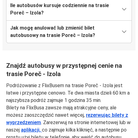
Ile autobusów kursuje codziennie na trasie
Poreč – Izola?
Jak mogę anulować lub zmienić bilet
autobusowy na trasie Poreč – Izola?
Znajdź autobusy w przystępnej cenie na
trasie Poreč - Izola
Podróżowanie z FlixBusem na trasie Poreč - Izola jest
łatwe i przystępne cenowo. Te dwa miasta dzieli 60 km a
najszybsza podróż zajmuje 1 godzina 35 min.
Bilety na FlixBusa zawsze mają atrakcyjne ceny, ale
możesz zaoszczędzić nawet więcej,
rezerwując bilety z
wyprzedzeniem
. Zarezerwuj na stronie internetowej lub w
naszej
aplikacji,
co zajmuje kilka kliknięć, a następnie po
prostu użyj biletu w telefonie, aby wejść do autobusu.