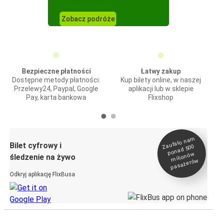
Zobacz podróże
Bezpieczne płatności
Łatwy zakup
Dostępne metody płatności:
Kup bilety online, w naszej
Przelewy24, Paypal, Google
aplikacji lub w sklepie
Pay, karta bankowa
Flixshop
Zaufało na
m
milionó
pasażeró
Bilet cyfrowy i
ponad 500
w
śledzenie na żywo
w
Odkryj aplikację FlixBusa