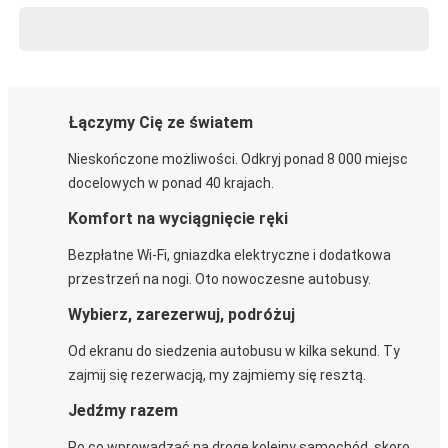
Łączymy Cię ze światem
Nieskończone możliwości. Odkryj ponad 8 000 miejsc
docelowych w ponad 40 krajach.
Komfort na wyciągnięcie ręki
Bezpłatne Wi-Fi, gniazdka elektryczne i dodatkowa
przestrzeń na nogi. Oto nowoczesne autobusy.
Wybierz, zarezerwuj, podróżuj
Od ekranu do siedzenia autobusu w kilka sekund. Ty
zajmij się rezerwacją, my zajmiemy się resztą.
Jedźmy razem
Po co wprowadzać na drogę kolejny samochód, skoro