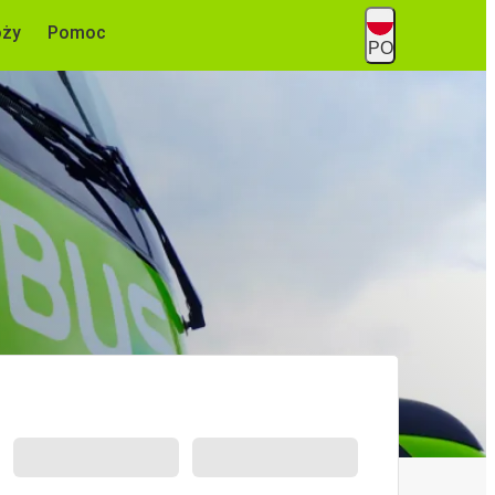
óży
Pomoc
PO