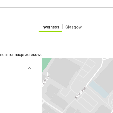
Inverness
Glasgow
alne informacje adresowe.