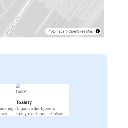
Protomaps
©
OpenStreetMap
Toalety
iecznego
Dogodnie dostępne w
eczy
każdym autobusie FlixBus