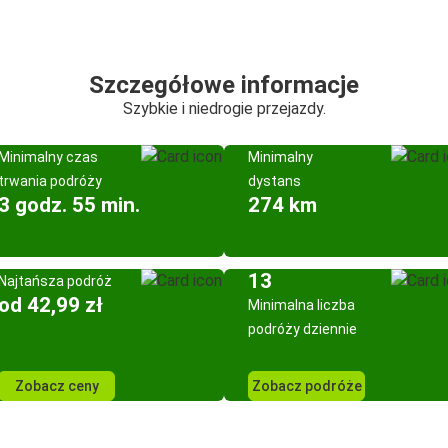
Szczegółowe informacje
Szybkie i niedrogie przejazdy.
Minimalny czas
Minimalny
trwania podróży
dystans
3 godz. 55 min.
274 km
13
Najtańsza podróż
od 42,99 zł
Minimalna liczba
podróży dziennie
Zobacz ceny
Zobacz podróże