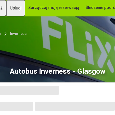
Zarządzaj moją rezerwacją
Śledzenie podr
óż
Usługi
a
Inverness
Autobus Inverness - Glasgow