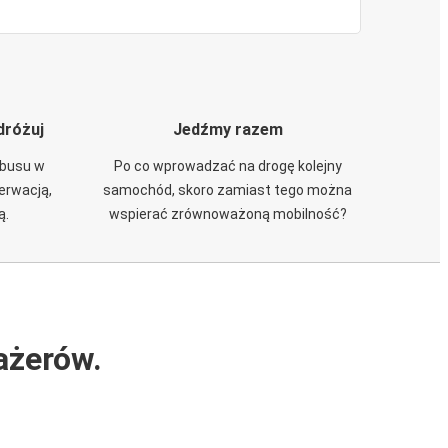
dróżuj
Jedźmy razem
obusu w
Po co wprowadzać na drogę kolejny
zerwacją,
samochód, skoro zamiast tego można
ą.
wspierać zrównoważoną mobilność?
ażerów.