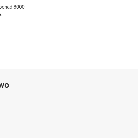
 ponad 8000
.
ywo