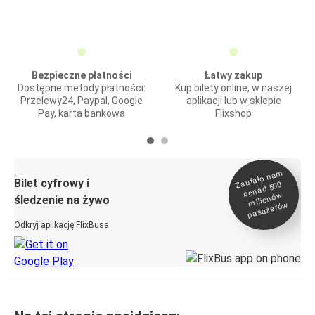
Bezpieczne płatności
Łatwy zakup
Dostępne metody płatności:
Kup bilety online, w naszej
Przelewy24, Paypal, Google
aplikacji lub w sklepie
Pay, karta bankowa
Flixshop
Zaufało na
m
milionó
pasażeró
Bilet cyfrowy i
ponad 500
w
śledzenie na żywo
w
Odkryj aplikację FlixBusa