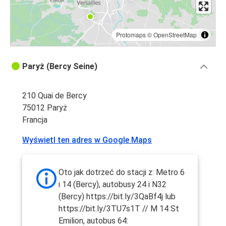
Protomaps
©
OpenStreetMap
Paryż (Bercy Seine)
210 Quai de Bercy
75012 Paryż
Francja
Wyświetl ten adres w Google Maps
Oto jak dotrzeć do stacji z: Metro 6
i 14 (Bercy), autobusy 24 i N32
(Bercy) https://bit.ly/3QaBf4j lub
https://bit.ly/3TU7s1T // M 14 St
Emilion, autobus 64: