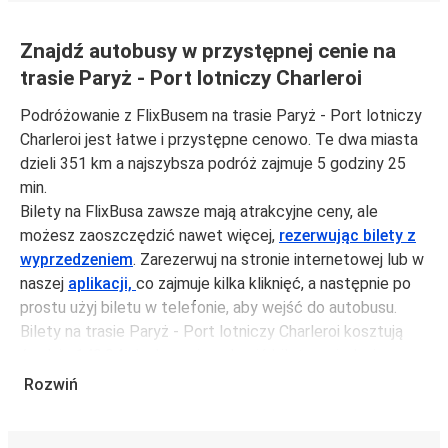
Znajdź autobusy w przystępnej cenie na
trasie Paryż - Port lotniczy Charleroi
Podróżowanie z FlixBusem na trasie Paryż - Port lotniczy
Charleroi jest łatwe i przystępne cenowo. Te dwa miasta
dzieli 351 km a najszybsza podróż zajmuje 5 godziny 25
min.
Bilety na FlixBusa zawsze mają atrakcyjne ceny, ale
możesz zaoszczędzić nawet więcej,
rezerwując bilety z
wyprzedzeniem
. Zarezerwuj na stronie internetowej lub w
naszej
aplikacji,
co zajmuje kilka kliknięć, a następnie po
prostu użyj biletu w telefonie, aby wejść do autobusu.
Bilety na trasie Paryż - Port lotniczy Charleroi kosztują
średnio 140,94 zł, ale możesz kupić bilety za jedynie
124,82 zł, jeśli zarezerwujesz z wyprzedzeniem lub w dni
Rozwiń
robocze, unikając weekendów i świąt. Aby podróżować
szybko, łatwo i zadbać o zmniejszanie śladu węglowego,