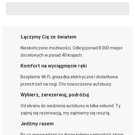
Łączymy Cię ze światem
Nieskończone możliwości. Odkryj ponad 8 000 miejsc
docelowych w ponad 40 krajach.
Komfort na wyciągnięcie ręki
Bezpłatne Wi-Fi, gniazdka elektryczne i dodatkowa
przestrzeń na nogi. Oto nowoczesne autobusy.
Wybierz, zarezerwuj, podróżuj
Od ekranu do siedzenia autobusu w kilka sekund. Ty
zajmij się rezerwacją, my zajmiemy się resztą.
Jedźmy razem
Po co wprowadzać na drogę kolejny samochód, skoro