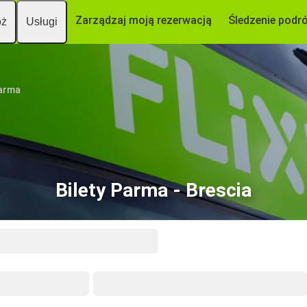
Zarządzaj moją rezerwacją
Śledzenie podr
óż
Usługi
arma
Bilety Parma - Brescia