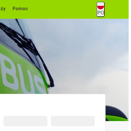
óży
Pomoc
PO