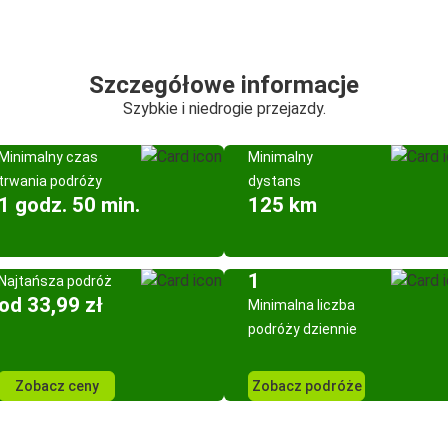
Szczegółowe informacje
Szybkie i niedrogie przejazdy.
Minimalny czas
Minimalny
trwania podróży
dystans
1 godz. 50 min.
125 km
1
Najtańsza podróż
od 33,99 zł
Minimalna liczba
podróży dziennie
Zobacz ceny
Zobacz podróże