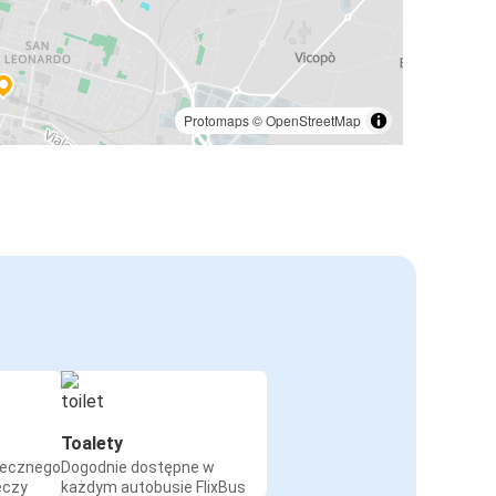
Protomaps
©
OpenStreetMap
Toalety
iecznego
Dogodnie dostępne w
eczy
każdym autobusie FlixBus