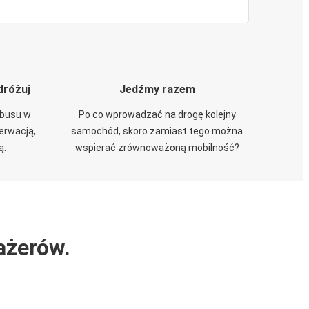
dróżuj
Jedźmy razem
obusu w
Po co wprowadzać na drogę kolejny
zerwacją,
samochód, skoro zamiast tego można
ą.
wspierać zrównoważoną mobilność?
ażerów.