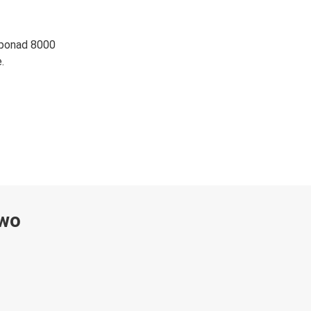
 ponad 8000
.
ywo