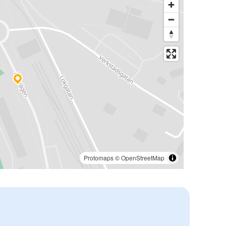
Protomaps
©
OpenStreetMap