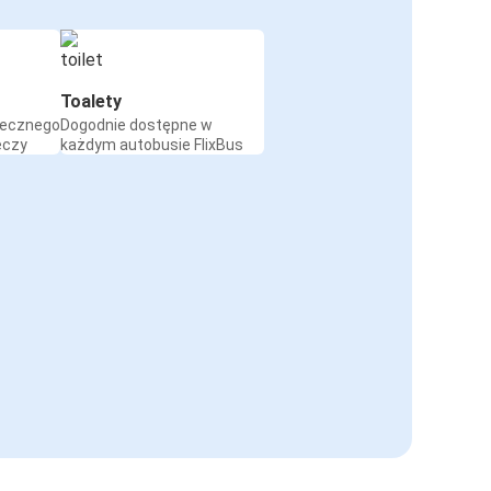
Toalety
iecznego
Dogodnie dostępne w
eczy
każdym autobusie FlixBus