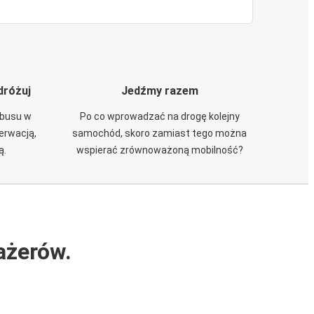
dróżuj
Jedźmy razem
obusu w
Po co wprowadzać na drogę kolejny
zerwacją,
samochód, skoro zamiast tego można
ą.
wspierać zrównoważoną mobilność?
ażerów.