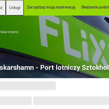
Zarządzaj moją rezerwacją
Śledzenie podr
óż
Usługi
Oskarshamn
skarshamn - Port lotniczy Sztokho