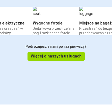
a elektryczne
Wygodne fotele
Miejsce na bagaż
ie urządzeń w
Dodatkowa przestrzeń na
Przestrzeń do bezp
podróży
nogi i rozkładane fotele
przechowywania rz
Podróżujesz z nami po raz pierwszy?
Więcej o naszych usługach