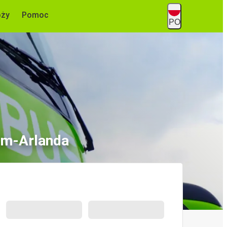
óży
Pomoc
PO
lm-Arlanda