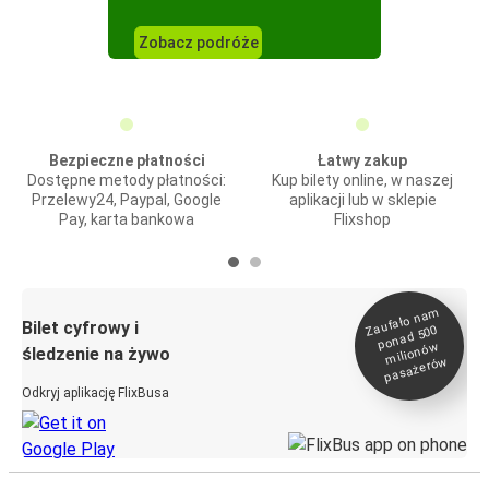
Zobacz podróże
Bezpieczne płatności
Łatwy zakup
Dostępne metody płatności:
Kup bilety online, w naszej
Przelewy24, Paypal, Google
aplikacji lub w sklepie
Pay, karta bankowa
Flixshop
Zaufało na
m
milionó
pasażeró
Bilet cyfrowy i
ponad 500
w
śledzenie na żywo
w
Odkryj aplikację FlixBusa