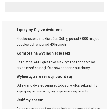
Łączymy Cię ze światem
Nieskończone możliwości. Odkryj ponad 8 000 miejsc
docelowych w ponad 40 krajach.
Komfort na wyciągnięcie ręki
Bezpłatne Wi-Fi, gniazdka elektryczne i dodatkowa
przestrzeń na nogi. Oto nowoczesne autobusy.
Wybierz, zarezerwuj, podróżuj
Od ekranu do siedzenia autobusu w kilka sekund. Ty
zajmij się rezerwacją, my zajmiemy się resztą.
Jedźmy razem
Po co wprowadzać na drogę kolejny samochód, skoro