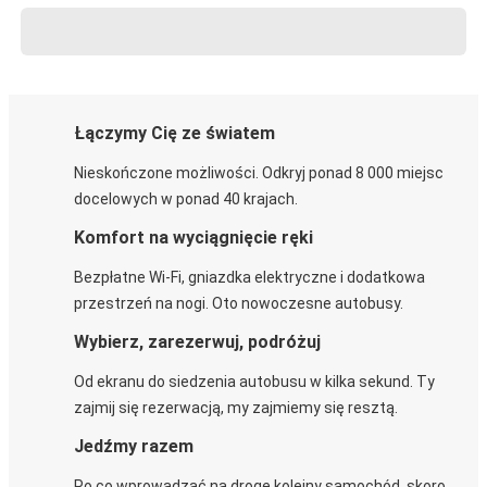
Łączymy Cię ze światem
Nieskończone możliwości. Odkryj ponad 8 000 miejsc
docelowych w ponad 40 krajach.
Komfort na wyciągnięcie ręki
Bezpłatne Wi-Fi, gniazdka elektryczne i dodatkowa
przestrzeń na nogi. Oto nowoczesne autobusy.
Wybierz, zarezerwuj, podróżuj
Od ekranu do siedzenia autobusu w kilka sekund. Ty
zajmij się rezerwacją, my zajmiemy się resztą.
Jedźmy razem
Po co wprowadzać na drogę kolejny samochód, skoro