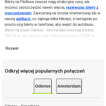
Bilety na FlixBusa zawsze mają atrakcyjne ceny, ale
możesz zaoszczędzić nawet więcej,
rezerwując bilety z
wyprzedzeniem
. Zarezerwuj na stronie internetowej lub w
naszej
aplikacji,
co zajmuje kilka kliknięć, a następnie po
prostu użyj biletu w telefonie, aby wejść do autobusu.
Bilety na trasie Odense - Amsterdam kosztują średnio
382,99 zł, ale możesz kupić bilety za jedynie 210,99 zł,
jeśli zarezerwujesz z wyprzedzeniem lub w dni robocze,
unikając weekendów i świąt. Aby podróżować szybko,
Rozwiń
łatwo i zadbać o zmniejszanie śladu węglowego, podróżuj
z FlixBusem.
Podróż na trasie Odense - Amsterdam
Odkryj więcej popularnych połączeń
Trasa Odense - Amsterdam jest łatwa i wygodna z
FlixBusem.
Odense
Amsterdam
i może zająć
jedynie 10 godziny
.
Podróż autobusem
ma mniejszy wpływ na środowisko
niż podróż samochodem czy samolotem. Stale pracujemy
nad tym, by jeszcze bardziej zmniejszać ślad węglowy,