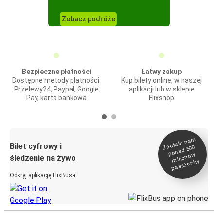
Zobacz podróże
Bezpieczne płatności
Łatwy zakup
Dostępne metody płatności:
Kup bilety online, w naszej
Przelewy24, Paypal, Google
aplikacji lub w sklepie
Pay, karta bankowa
Flixshop
Zaufało na
m
milionó
pasażeró
Bilet cyfrowy i
ponad 500
w
śledzenie na żywo
w
Odkryj aplikację FlixBusa