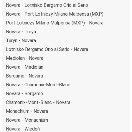
nad tym, by jeszcze bardziej zmniejszać ślad węglowy,
Novara - Lotnisko Bergamo Orio al Serio
stosując wysokie standardy środowiskowe w całej naszej
Novara - Port Lotniczy Milano Malpensa (MXP)
flocie autobusów, wykorzystując alternatywne
Port Lotniczy Milano Malpensa (MXP) - Novara
technologie napędu i paliwa oraz oferując wszystkim
pasażerom możliwość zrekompensowania emisji
Novara - Turyn
dwutlenku węgla przy zakupie biletu.
Turyn - Novara
Średni koszt
podróży autobusem na trasie Novara -
Lotnisko Bergamo Orio al Serio - Novara
Monachium to
304,99 zł
, co sprawia, że podróż
Mediolan - Novara
autobusem jest znacznie tańsza od innych środków
transportu.
Novara - Mediolan
Bergamo - Novara
Podróż z: Novara
Novara - Chamonix-Mont-Blanc
Novara: podróżujesz z tego miasta i nie znasz go zbyt
Novara - Bergamo
dobrze? Oto wszystko, co musisz wiedzieć.
Novara jest węzłem komunikacyjnym z
3 przystankami
Chamonix-Mont-Blanc - Novara
autobusowymi
; 75 połączeniami do innych miast i
Monachium - Novara
codziennie zabiera podróżujących na przejazdy krajowe i
Novara - Monachium
zagraniczne.
Novara - Wiedeń