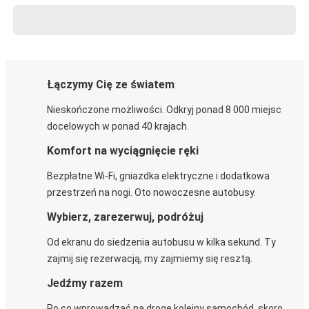
Łączymy Cię ze światem
Nieskończone możliwości. Odkryj ponad 8 000 miejsc
docelowych w ponad 40 krajach.
Komfort na wyciągnięcie ręki
Bezpłatne Wi-Fi, gniazdka elektryczne i dodatkowa
przestrzeń na nogi. Oto nowoczesne autobusy.
Wybierz, zarezerwuj, podróżuj
Od ekranu do siedzenia autobusu w kilka sekund. Ty
zajmij się rezerwacją, my zajmiemy się resztą.
Jedźmy razem
Po co wprowadzać na drogę kolejny samochód, skoro