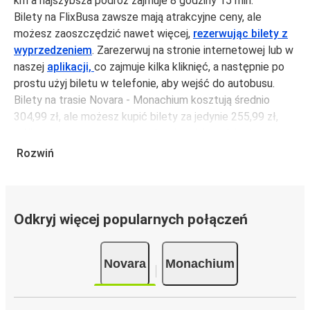
km a najszybsza podróż zajmuje 8 godziny 15 min.
Bilety na FlixBusa zawsze mają atrakcyjne ceny, ale
możesz zaoszczędzić nawet więcej,
rezerwując bilety z
wyprzedzeniem
. Zarezerwuj na stronie internetowej lub w
naszej
aplikacji,
co zajmuje kilka kliknięć, a następnie po
prostu użyj biletu w telefonie, aby wejść do autobusu.
Bilety na trasie Novara - Monachium kosztują średnio
304,99 zł, ale możesz kupić bilety za jedynie 255,99 zł,
jeśli zarezerwujesz z wyprzedzeniem lub w dni robocze,
unikając weekendów i świąt. Aby podróżować szybko,
Rozwiń
łatwo i zadbać o zmniejszanie śladu węglowego, podróżuj
z FlixBusem.
Podróż na trasie Novara - Monachium
Odkryj więcej popularnych połączeń
Trasa Novara - Monachium jest łatwa i wygodna z
FlixBusem, dzięki 5 bezpośrednim połączeniom dziennie.
Novara
Monachium
i może zająć
jedynie 8 godziny 15 min
.
Podróż autobusem
ma mniejszy wpływ na środowisko
niż podróż samochodem czy samolotem. Stale pracujemy