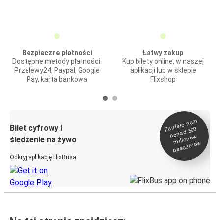
Bezpieczne płatności
Łatwy zakup
Dostępne metody płatności:
Kup bilety online, w naszej
Przelewy24, Paypal, Google
aplikacji lub w sklepie
Pay, karta bankowa
Flixshop
Zaufało na
m
milionó
pasażeró
Bilet cyfrowy i
ponad 500
w
śledzenie na żywo
w
Odkryj aplikację FlixBusa