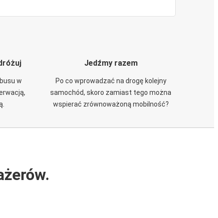
dróżuj
Jedźmy razem
obusu w
Po co wprowadzać na drogę kolejny
zerwacją,
samochód, skoro zamiast tego można
ą.
wspierać zrównoważoną mobilność?
ażerów.