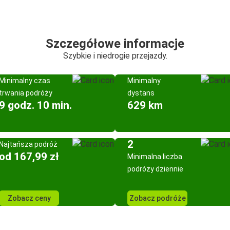
Szczegółowe informacje
Szybkie i niedrogie przejazdy.
Minimalny czas
Minimalny
trwania podróży
dystans
9 godz. 10 min.
629 km
2
Najtańsza podróż
od 167,99 zł
Minimalna liczba
podróży dziennie
Zobacz ceny
Zobacz podróże