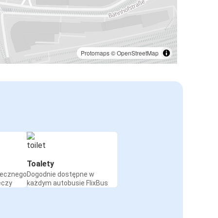
Protomaps
©
OpenStreetMap
Toalety
iecznego
Dogodnie dostępne w
eczy
każdym autobusie FlixBus