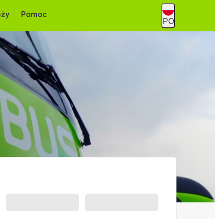
óży
Pomoc
PO