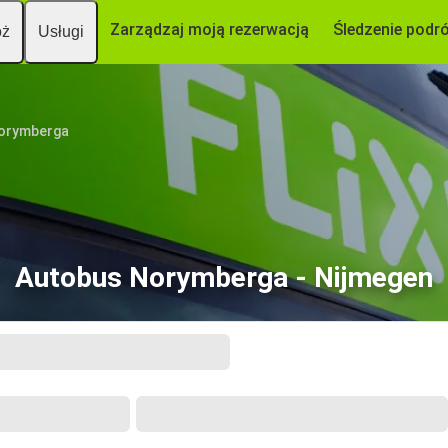
Zarządzaj moją rezerwacją
Śledzenie podr
óż
Usługi
orymberga
Autobus Norymberga - Nijmegen