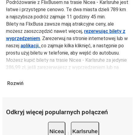
Podróżowanie z FlixBusem na trasie Nicea - Karlsruhe jest
łatwe i przystępne cenowo. Te dwa miasta dzieli 789 km
a najszybsza podróż zajmuje 11 godziny 45 min.
Bilety na FlixBusa zawsze mają atrakcyjne ceny, ale
możesz zaoszczędzić nawet więcej,
rezerwując bilety z
wyprzedzeniem
. Zarezerwuj na stronie internetowej lub w
naszej
aplikacji,
co zajmuje kilka kliknięć, a następnie po
prostu użyj biletu w telefonie, aby wejść do autobusu.
Możesz kupić bilety na trasie Nicea - Karlsruhe za jedynie
386,99 zł, jeśli zarezerwujesz z wyprzedzeniem lub na
tygodniu, unikając weekendów i świąt. Aby podróżować
szybko, łatwo i zadbać o zmniejszanie śladu węglowego,
Rozwiń
podróżuj z FlixBusem.
Podróż na trasie Nicea - Karlsruhe
Trasa Nicea - Karlsruhe jest łatwa i wygodna z FlixBusem,
Odkryj więcej popularnych połączeń
dzięki 9 bezpośrednim połączeniom dziennie.
i może zająć
jedynie 11 godziny 45 min
.
Nicea
Karlsruhe
Podróż autobusem
ma mniejszy wpływ na środowisko