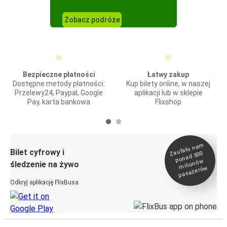
Zobacz podróże
Bezpieczne płatności
Łatwy zakup
Dostępne metody płatności:
Kup bilety online, w naszej
Przelewy24, Paypal, Google
aplikacji lub w sklepie
Pay, karta bankowa
Flixshop
Zaufało na
m
milionó
pasażeró
Bilet cyfrowy i
ponad 500
w
śledzenie na żywo
w
Odkryj aplikację FlixBusa