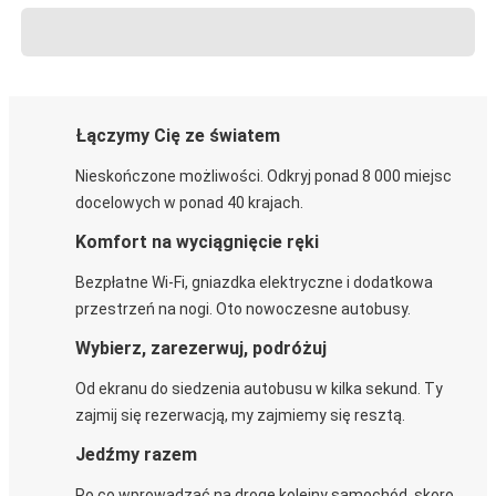
Łączymy Cię ze światem
Nieskończone możliwości. Odkryj ponad 8 000 miejsc
docelowych w ponad 40 krajach.
Komfort na wyciągnięcie ręki
Bezpłatne Wi-Fi, gniazdka elektryczne i dodatkowa
przestrzeń na nogi. Oto nowoczesne autobusy.
Wybierz, zarezerwuj, podróżuj
Od ekranu do siedzenia autobusu w kilka sekund. Ty
zajmij się rezerwacją, my zajmiemy się resztą.
Jedźmy razem
Po co wprowadzać na drogę kolejny samochód, skoro