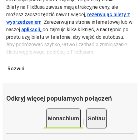
Bilety na FlixBusa zawsze mają atrakcyjne ceny, ale
możesz zaoszczędzić nawet więcej,
rezerwując bilety z
wyprzedzeniem
. Zarezerwuj na stronie internetowej lub w
naszej
aplikacji,
co zajmuje kilka kliknięć, a następnie po
prostu użyj biletu w telefonie, aby wejść do autobusu.
Aby podróżować szybko, łatwo i zadbać o zmniejszanie
śladu węglowego, podróżuj z FlixBusem.
Podróż z: Monachium
Rozwiń
Monachium: podróżujesz z tego miasta i nie znasz go zbyt
dobrze? Oto wszystko, co musisz wiedzieć.
Monachium jest węzłem komunikacyjnym z
3
przystankami autobusowymi
; 417 połączeniami do
Odkryj więcej popularnych połączeń
innych miast i codziennie zabiera podróżujących na
przejazdy krajowe i zagraniczne.
Monachium
Soltau
Miejsce przyjazdu: Soltau
Soltau – przyjeżdżasz tu pierwszy raz? Oto wszystko, co