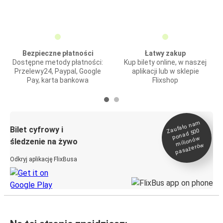
Bezpieczne płatności
Łatwy zakup
Dostępne metody płatności:
Kup bilety online, w naszej
Przelewy24, Paypal, Google
aplikacji lub w sklepie
Pay, karta bankowa
Flixshop
Zaufało na
m
milionó
pasażeró
Bilet cyfrowy i
ponad 500
w
śledzenie na żywo
w
Odkryj aplikację FlixBusa