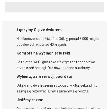
Łączymy Cię ze światem
Nieskończone możliwości. Odkryj ponad 8 000 miejsc
docelowych w ponad 40 krajach.
Komfort na wyciągnięcie ręki
Bezpłatne Wi-Fi, gniazdka elektryczne i dodatkowa
przestrzeń na nogi. Oto nowoczesne autobusy.
Wybierz, zarezerwuj, podróżuj
Od ekranu do siedzenia autobusu w kilka sekund. Ty
zajmij się rezerwacją, my zajmiemy się resztą.
Jedźmy razem
Po co wprowadzać na drogę kolejny samochód, skoro