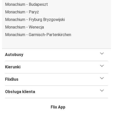
wybrać specjalne miejsce
, możesz zrobić to podczas
Monachium - Budapeszt
zakupu biletu. Do wyboru masz
miejsce klasyczne,
Monachium - Paryż
miejsce ze stolikiem, panoramę lub dodatkowe, puste
Monachium - Fryburg Bryzgowijski
miejsce obok.
Monachium - Wenecja
Wystarczy zarezerwować je online w naszej
aplikacji
FlixBusa
podczas zakupu biletu, korzystając z jednej z
Monachium - Garmisch-Partenkirchen
dostępnych metod płatności.
Autobusy
Kierunki
FlixBus
Obsługa klienta
Flix App