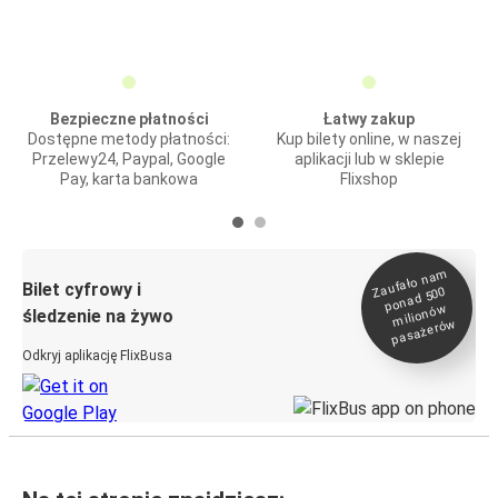
Bezpieczne płatności
Łatwy zakup
Dostępne metody płatności:
Kup bilety online, w naszej
Przelewy24, Paypal, Google
aplikacji lub w sklepie
Pay, karta bankowa
Flixshop
Zaufało na
m
milionó
pasażeró
Bilet cyfrowy i
ponad 500
w
śledzenie na żywo
w
Odkryj aplikację FlixBusa