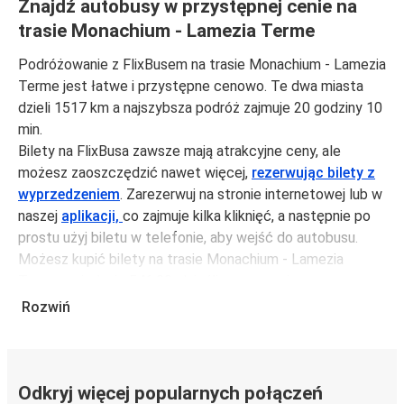
Znajdź autobusy w przystępnej cenie na
trasie Monachium - Lamezia Terme
Podróżowanie z FlixBusem na trasie Monachium - Lamezia
Terme jest łatwe i przystępne cenowo. Te dwa miasta
dzieli 1517 km a najszybsza podróż zajmuje 20 godziny 10
min.
Bilety na FlixBusa zawsze mają atrakcyjne ceny, ale
możesz zaoszczędzić nawet więcej,
rezerwując bilety z
wyprzedzeniem
. Zarezerwuj na stronie internetowej lub w
naszej
aplikacji,
co zajmuje kilka kliknięć, a następnie po
prostu użyj biletu w telefonie, aby wejść do autobusu.
Możesz kupić bilety na trasie Monachium - Lamezia
Terme za jedynie 546,99 zł, jeśli zarezerwujesz z
wyprzedzeniem lub na tygodniu, unikając weekendów i
Rozwiń
świąt. Aby podróżować szybko, łatwo i zadbać o
zmniejszanie śladu węglowego, podróżuj z FlixBusem.
Podróż na trasie Monachium - Lamezia Terme
Odkryj więcej popularnych połączeń