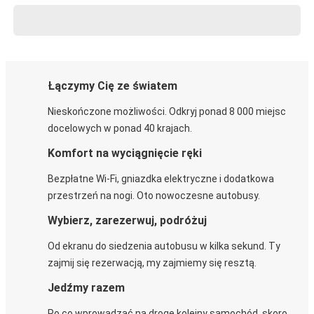
Łączymy Cię ze światem
Nieskończone możliwości. Odkryj ponad 8 000 miejsc
docelowych w ponad 40 krajach.
Komfort na wyciągnięcie ręki
Bezpłatne Wi-Fi, gniazdka elektryczne i dodatkowa
przestrzeń na nogi. Oto nowoczesne autobusy.
Wybierz, zarezerwuj, podróżuj
Od ekranu do siedzenia autobusu w kilka sekund. Ty
zajmij się rezerwacją, my zajmiemy się resztą.
Jedźmy razem
Po co wprowadzać na drogę kolejny samochód, skoro