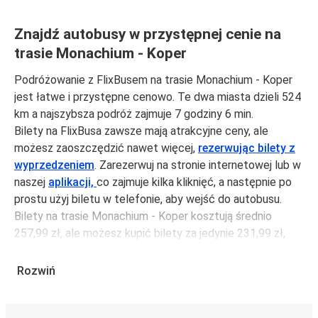
Znajdź autobusy w przystępnej cenie na
trasie Monachium - Koper
Podróżowanie z FlixBusem na trasie Monachium - Koper
jest łatwe i przystępne cenowo. Te dwa miasta dzieli 524
km a najszybsza podróż zajmuje 7 godziny 6 min.
Bilety na FlixBusa zawsze mają atrakcyjne ceny, ale
możesz zaoszczędzić nawet więcej,
rezerwując bilety z
wyprzedzeniem
. Zarezerwuj na stronie internetowej lub w
naszej
aplikacji,
co zajmuje kilka kliknięć, a następnie po
prostu użyj biletu w telefonie, aby wejść do autobusu.
Bilety na trasie Monachium - Koper kosztują średnio
257,99 zł, ale możesz kupić bilety za jedynie 231,99 zł,
jeśli zarezerwujesz z wyprzedzeniem lub w dni robocze,
unikając weekendów i świąt. Aby podróżować szybko,
Rozwiń
łatwo i zadbać o zmniejszanie śladu węglowego, podróżuj
z FlixBusem.