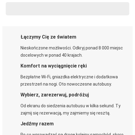
Łączymy Cię ze światem
Nieskończone możliwości. Odkryj ponad 8 000 miejsc
docelowych w ponad 40 krajach.
Komfort na wyciągnięcie ręki
Bezpłatne Wi-Fi, gniazdka elektryczne i dodatkowa
przestrzeń na nogi. Oto nowoczesne autobusy.
Wybierz, zarezerwuj, podróżuj
Od ekranu do siedzenia autobusu w kilka sekund. Ty
zajmij się rezerwacją, my zajmiemy się resztą.
Jedźmy razem
Po co wprowadzać na drogę kolejny samochód, skoro