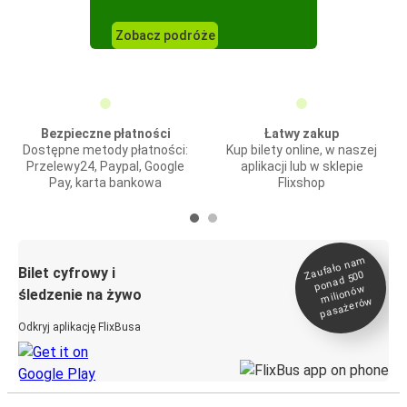
Zobacz podróże
Bezpieczne płatności
Łatwy zakup
Dostępne metody płatności:
Kup bilety online, w naszej
Przelewy24, Paypal, Google
aplikacji lub w sklepie
Pay, karta bankowa
Flixshop
Zaufało na
m
milionó
pasażeró
Bilet cyfrowy i
ponad 500
w
śledzenie na żywo
w
Odkryj aplikację FlixBusa