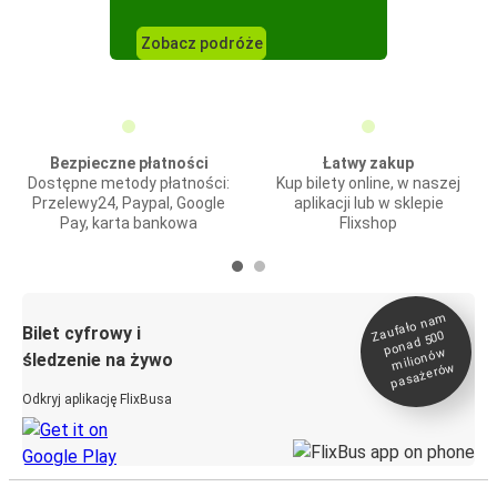
Zobacz podróże
Bezpieczne płatności
Łatwy zakup
Dostępne metody płatności:
Kup bilety online, w naszej
Przelewy24, Paypal, Google
aplikacji lub w sklepie
Pay, karta bankowa
Flixshop
Zaufało na
m
milionó
pasażeró
Bilet cyfrowy i
ponad 500
w
śledzenie na żywo
w
Odkryj aplikację FlixBusa