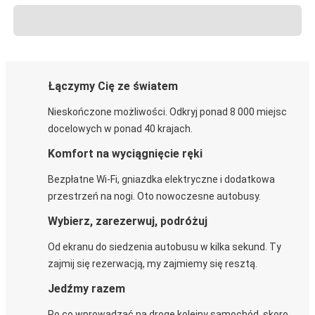
Łączymy Cię ze światem
Nieskończone możliwości. Odkryj ponad 8 000 miejsc
docelowych w ponad 40 krajach.
Komfort na wyciągnięcie ręki
Bezpłatne Wi-Fi, gniazdka elektryczne i dodatkowa
przestrzeń na nogi. Oto nowoczesne autobusy.
Wybierz, zarezerwuj, podróżuj
Od ekranu do siedzenia autobusu w kilka sekund. Ty
zajmij się rezerwacją, my zajmiemy się resztą.
Jedźmy razem
Po co wprowadzać na drogę kolejny samochód, skoro