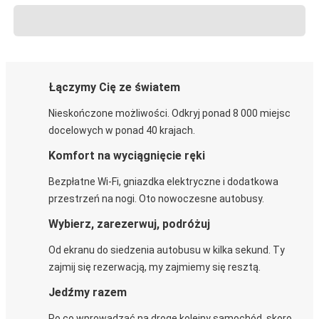
Łączymy Cię ze światem
Nieskończone możliwości. Odkryj ponad 8 000 miejsc
docelowych w ponad 40 krajach.
Komfort na wyciągnięcie ręki
Bezpłatne Wi-Fi, gniazdka elektryczne i dodatkowa
przestrzeń na nogi. Oto nowoczesne autobusy.
Wybierz, zarezerwuj, podróżuj
Od ekranu do siedzenia autobusu w kilka sekund. Ty
zajmij się rezerwacją, my zajmiemy się resztą.
Jedźmy razem
Po co wprowadzać na drogę kolejny samochód, skoro