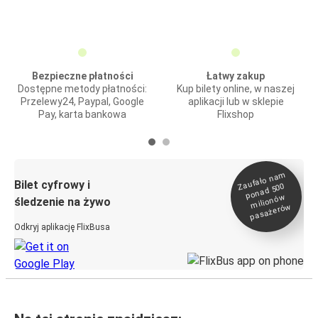
Bezpieczne płatności
Łatwy zakup
Dostępne metody płatności:
Kup bilety online, w naszej
Przelewy24, Paypal, Google
aplikacji lub w sklepie
Pay, karta bankowa
Flixshop
Zaufało na
m
milionó
pasażeró
Bilet cyfrowy i
ponad 500
w
śledzenie na żywo
w
Odkryj aplikację FlixBusa