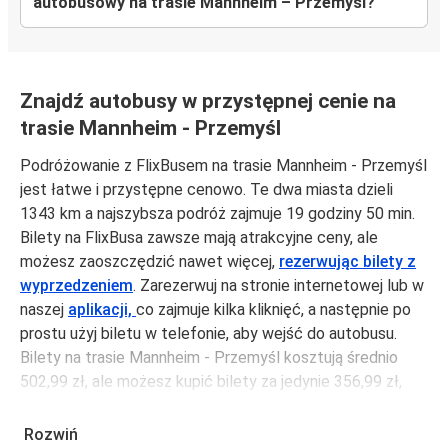
autobusowy na trasie Mannheim – Przemyśl?
Znajdź autobusy w przystępnej cenie na
trasie Mannheim - Przemyśl
Podróżowanie z FlixBusem na trasie Mannheim - Przemyśl
jest łatwe i przystępne cenowo. Te dwa miasta dzieli
1343 km a najszybsza podróż zajmuje 19 godziny 50 min.
Bilety na FlixBusa zawsze mają atrakcyjne ceny, ale
możesz zaoszczędzić nawet więcej,
rezerwując bilety z
wyprzedzeniem
. Zarezerwuj na stronie internetowej lub w
naszej
aplikacji,
co zajmuje kilka kliknięć, a następnie po
prostu użyj biletu w telefonie, aby wejść do autobusu.
Bilety na trasie Mannheim - Przemyśl kosztują średnio
502,99 zł, ale możesz kupić bilety za jedynie 356,99 zł,
jeśli zarezerwujesz z wyprzedzeniem lub w dni robocze,
unikając weekendów i świąt. Aby podróżować szybko,
Rozwiń