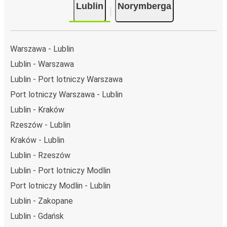
Lublin
Norymberga
i może zająć
jedynie 16 godziny 30 min
.
Podróż autobusem
ma mniejszy wpływ na środowisko
niż podróż samochodem czy samolotem. Stale pracujemy
nad tym, by jeszcze bardziej zmniejszać ślad węglowy,
Warszawa - Lublin
stosując wysokie standardy środowiskowe w całej naszej
Lublin - Warszawa
flocie autobusów, wykorzystując alternatywne
Lublin - Port lotniczy Warszawa
technologie napędu i paliwa oraz oferując wszystkim
pasażerom możliwość zrekompensowania emisji
Port lotniczy Warszawa - Lublin
dwutlenku węgla przy zakupie biletu.
Lublin - Kraków
Średni koszt
podróży autobusem na trasie Lublin -
Rzeszów - Lublin
Norymberga to
354,98 zł
, co sprawia, że podróż
Kraków - Lublin
autobusem jest znacznie tańsza od innych środków
transportu.
Lublin - Rzeszów
Lublin - Port lotniczy Modlin
Podróż z: Lublin
Port lotniczy Modlin - Lublin
Lublin: podróżujesz z tego miasta i nie znasz go zbyt
Lublin - Zakopane
dobrze? Oto wszystko, co musisz wiedzieć.
Lublin jest węzłem komunikacyjnym z
2 przystankami
Lublin - Gdańsk
autobusowymi
; 135 połączeniami do innych miast i