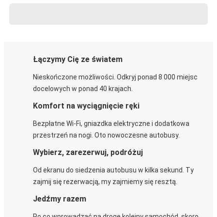
Łączymy Cię ze światem
Nieskończone możliwości. Odkryj ponad 8 000 miejsc
docelowych w ponad 40 krajach.
Komfort na wyciągnięcie ręki
Bezpłatne Wi-Fi, gniazdka elektryczne i dodatkowa
przestrzeń na nogi. Oto nowoczesne autobusy.
Wybierz, zarezerwuj, podróżuj
Od ekranu do siedzenia autobusu w kilka sekund. Ty
zajmij się rezerwacją, my zajmiemy się resztą.
Jedźmy razem
Po co wprowadzać na drogę kolejny samochód, skoro