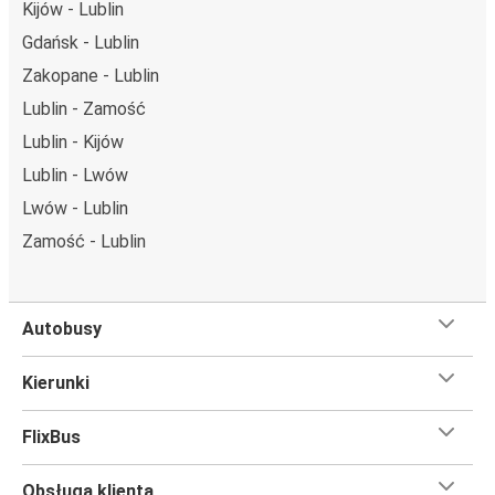
Kijów - Lublin
codziennie zabiera podróżujących na przejazdy krajowe i
Gdańsk - Lublin
zagraniczne.
Zakopane - Lublin
Miejsce przyjazdu: Norymberga
Lublin - Zamość
Norymberga – przyjeżdżasz tu pierwszy raz? Oto
Lublin - Kijów
wszystko, co musisz wiedzieć:
Lublin - Lwów
Norymberga ma świetne połączenie z innymi miejscami
Lwów - Lublin
docelowymi w sieci FlixBusa. Z tego miasta możesz
dojechać FlixBusem do 238 innych miejsc. Przystanki
Zamość - Lublin
FlixBusa znajdziesz dzięki mapie zamieszczonej na stronie.
Czego się spodziewać na pokładzie FlixBusa na
Autobusy
trasie Lublin - Norymberga
Podróż na trasie Lublin - Norymberga na pokładzie
Kierunki
FlixBusa oznacza wygodną podróż w wielkim stylu, z
udogodnieniami
, dzięki którym czas szybciej minie.
FlixBus
Większość naszych autobusów jest wyposażona w
bezpłatne Wi-Fi,
toalety i gniazdka elektryczne.
Obsługa klienta