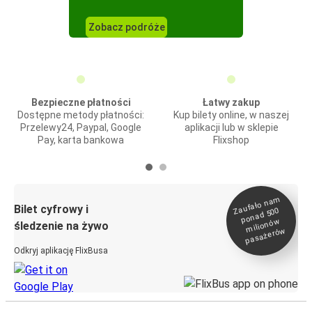
Zobacz podróże
Bezpieczne płatności
Łatwy zakup
Dostępne metody płatności:
Kup bilety online, w naszej
Przelewy24, Paypal, Google
aplikacji lub w sklepie
Pay, karta bankowa
Flixshop
Zaufało na
m
milionó
pasażeró
Bilet cyfrowy i
ponad 500
w
śledzenie na żywo
w
Odkryj aplikację FlixBusa