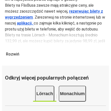
Bilety na FlixBusa zawsze mają atrakcyjne ceny, ale
możesz zaoszczędzić nawet więcej,
rezerwując bilety z
wyprzedzeniem
. Zarezerwuj na stronie internetowej lub w
naszej
aplikacji,
co zajmuje kilka kliknięć, a następnie po
prostu użyj biletu w telefonie, aby wejść do autobusu.
Bilety na trasie Lörrach - Monachium kosztują średnio
132,99 zł, ale możesz kupić bilety za jedynie 98,99 zł, jeśli
zarezerwujesz z wyprzedzeniem lub w dni robocze,
unikając weekendów i świąt. Aby podróżować szybko,
Rozwiń
łatwo i zadbać o zmniejszanie śladu węglowego, podróżuj
z FlixBusem.
Podróż na trasie Lörrach - Monachium
Odkryj więcej popularnych połączeń
Trasa Lörrach - Monachium jest łatwa i wygodna z
FlixBusem, dzięki 2 bezpośrednim połączeniom dziennie.
Lörrach
Monachium
i może zająć
jedynie 6 godziny
.
Podróż autobusem
ma mniejszy wpływ na środowisko
niż podróż samochodem czy samolotem. Stale pracujemy