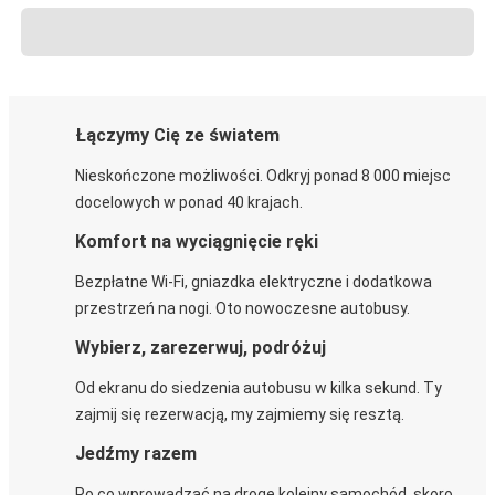
Łączymy Cię ze światem
Nieskończone możliwości. Odkryj ponad 8 000 miejsc
docelowych w ponad 40 krajach.
Komfort na wyciągnięcie ręki
Bezpłatne Wi-Fi, gniazdka elektryczne i dodatkowa
przestrzeń na nogi. Oto nowoczesne autobusy.
Wybierz, zarezerwuj, podróżuj
Od ekranu do siedzenia autobusu w kilka sekund. Ty
zajmij się rezerwacją, my zajmiemy się resztą.
Jedźmy razem
Po co wprowadzać na drogę kolejny samochód, skoro