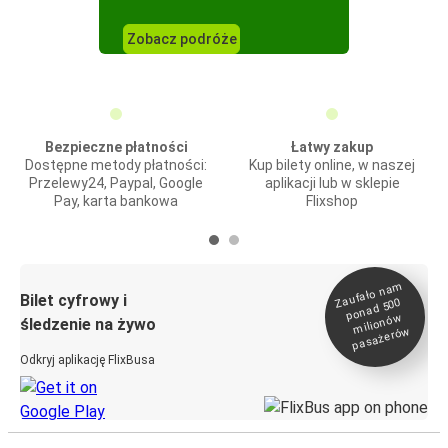
Zobacz podróże
Bezpieczne płatności
Łatwy zakup
Dostępne metody płatności:
Kup bilety online, w naszej
Przelewy24, Paypal, Google
aplikacji lub w sklepie
Pay, karta bankowa
Flixshop
Zaufało na
m
milionó
pasażeró
Bilet cyfrowy i
ponad 500
w
śledzenie na żywo
w
Odkryj aplikację FlixBusa