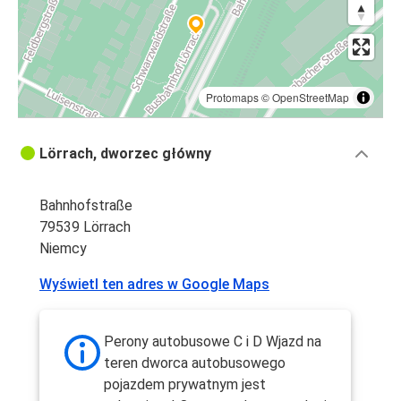
Protomaps
©
OpenStreetMap
Lörrach, dworzec główny
Bahnhofstraße
79539 Lörrach
Niemcy
Wyświetl ten adres w Google Maps
Perony autobusowe C i D Wjazd na
teren dworca autobusowego
pojazdem prywatnym jest