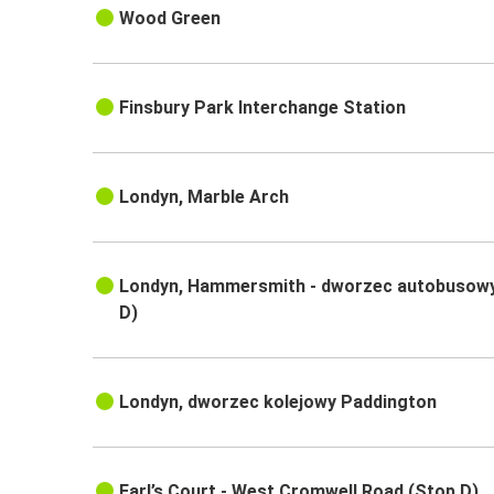
Wood Green
Finsbury Park Interchange Station
Londyn, Marble Arch
Londyn, Hammersmith - dworzec autobusow
D)
Londyn, dworzec kolejowy Paddington
Earl’s Court - West Cromwell Road (Stop D)