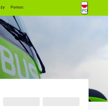
óży
Pomoc
PO