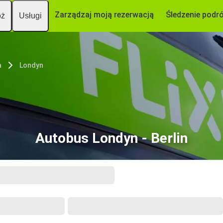
Zarządzaj moją rezerwacją
Śledzenie podr
óż
Usługi
a
Londyn
Autobus Londyn - Berlin