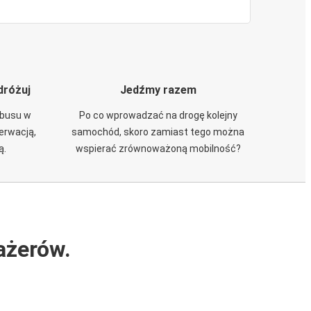
dróżuj
Jedźmy razem
obusu w
Po co wprowadzać na drogę kolejny
zerwacją,
samochód, skoro zamiast tego można
ą.
wspierać zrównoważoną mobilność?
ażerów.