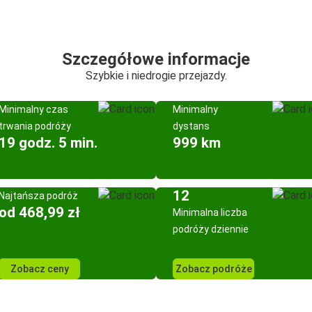
Szczegółowe informacje
Szybkie i niedrogie przejazdy.
Minimalny czas
Minimalny
trwania podróży
dystans
19 godz. 5 min.
999 km
12
Najtańsza podróż
od 468,99 zł
Minimalna liczba
podróży dziennie
Zobacz ceny
Zobacz podróże