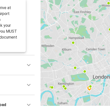
rive at
irport
n
k your
, you MUST
l document
Road