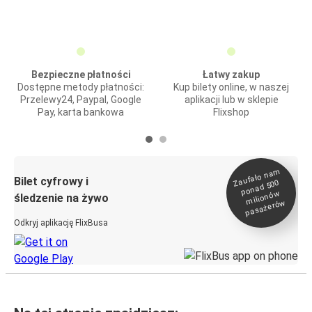
Bezpieczne płatności
Łatwy zakup
Dostępne metody płatności:
Kup bilety online, w naszej
Przelewy24, Paypal, Google
aplikacji lub w sklepie
Pay, karta bankowa
Flixshop
Zaufało na
m
milionó
pasażeró
Bilet cyfrowy i
ponad 500
w
śledzenie na żywo
w
Odkryj aplikację FlixBusa