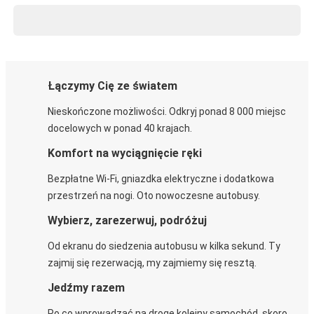
Łączymy Cię ze światem
Nieskończone możliwości. Odkryj ponad 8 000 miejsc
docelowych w ponad 40 krajach.
Komfort na wyciągnięcie ręki
Bezpłatne Wi-Fi, gniazdka elektryczne i dodatkowa
przestrzeń na nogi. Oto nowoczesne autobusy.
Wybierz, zarezerwuj, podróżuj
Od ekranu do siedzenia autobusu w kilka sekund. Ty
zajmij się rezerwacją, my zajmiemy się resztą.
Jedźmy razem
Po co wprowadzać na drogę kolejny samochód, skoro