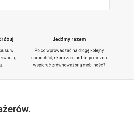
dróżuj
Jedźmy razem
obusu w
Po co wprowadzać na drogę kolejny
zerwacją,
samochód, skoro zamiast tego można
ą.
wspierać zrównoważoną mobilność?
ażerów.