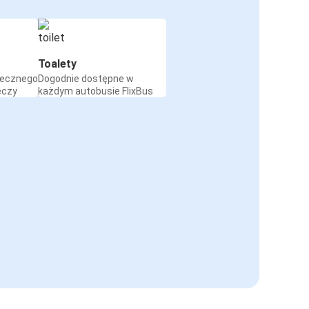
Toalety
iecznego
Dogodnie dostępne w
eczy
każdym autobusie FlixBus