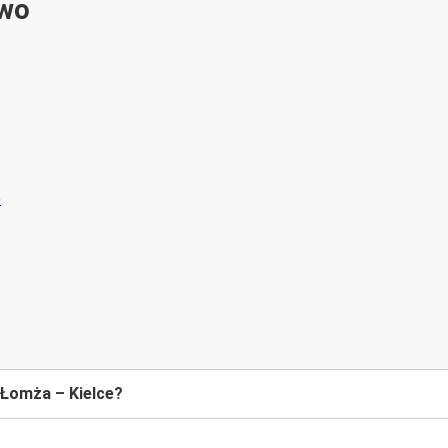
ywo
 Łomża – Kielce?