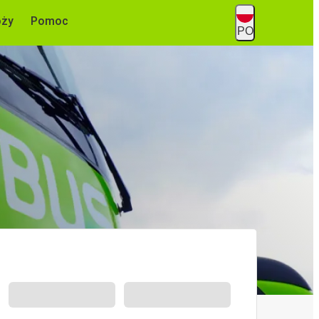
óży
Pomoc
PO