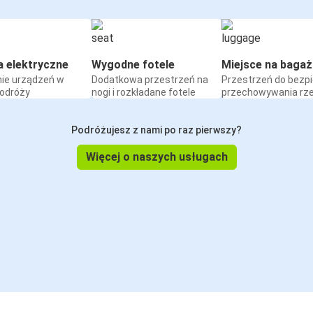
a elektryczne
Wygodne fotele
Miejsce na bagaż
ie urządzeń w
Dodatkowa przestrzeń na
Przestrzeń do bezp
podróży
nogi i rozkładane fotele
przechowywania rz
Podróżujesz z nami po raz pierwszy?
Więcej o naszych usługach