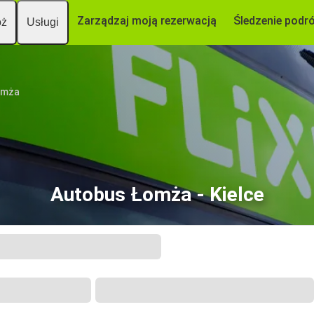
Zarządzaj moją rezerwacją
Śledzenie podr
óż
Usługi
omża
Autobus Łomża - Kielce