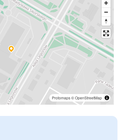
Protomaps
©
OpenStreetMap