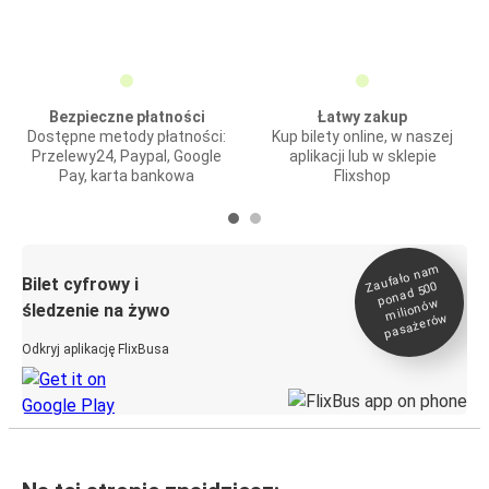
Bezpieczne płatności
Łatwy zakup
Dostępne metody płatności:
Kup bilety online, w naszej
Przelewy24, Paypal, Google
aplikacji lub w sklepie
Pay, karta bankowa
Flixshop
Zaufało na
m
milionó
pasażeró
Bilet cyfrowy i
ponad 500
w
śledzenie na żywo
w
Odkryj aplikację FlixBusa