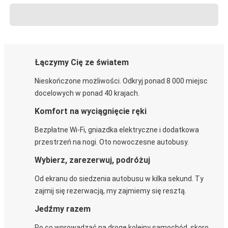
Łączymy Cię ze światem
Nieskończone możliwości. Odkryj ponad 8 000 miejsc
docelowych w ponad 40 krajach.
Komfort na wyciągnięcie ręki
Bezpłatne Wi-Fi, gniazdka elektryczne i dodatkowa
przestrzeń na nogi. Oto nowoczesne autobusy.
Wybierz, zarezerwuj, podróżuj
Od ekranu do siedzenia autobusu w kilka sekund. Ty
zajmij się rezerwacją, my zajmiemy się resztą.
Jedźmy razem
Po co wprowadzać na drogę kolejny samochód, skoro