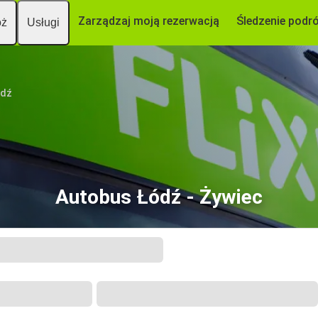
Zarządzaj moją rezerwacją
Śledzenie podr
óż
Usługi
ódź
Autobus Łódź - Żywiec