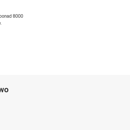
 ponad 8000
.
ywo