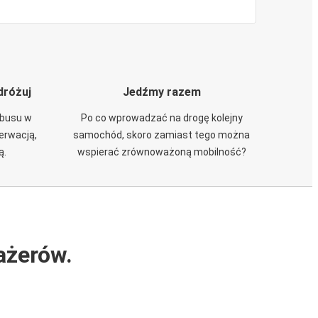
dróżuj
Jedźmy razem
obusu w
Po co wprowadzać na drogę kolejny
zerwacją,
samochód, skoro zamiast tego można
ą.
wspierać zrównoważoną mobilność?
ażerów.