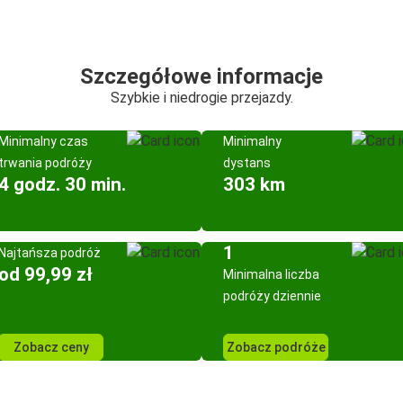
Szczegółowe informacje
Szybkie i niedrogie przejazdy.
Minimalny czas
Minimalny
trwania podróży
dystans
4 godz. 30 min.
303 km
1
Najtańsza podróż
od 99,99 zł
Minimalna liczba
podróży dziennie
Zobacz ceny
Zobacz podróże