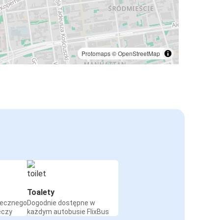
Protomaps
©
OpenStreetMap
Toalety
iecznego
Dogodnie dostępne w
eczy
każdym autobusie FlixBus