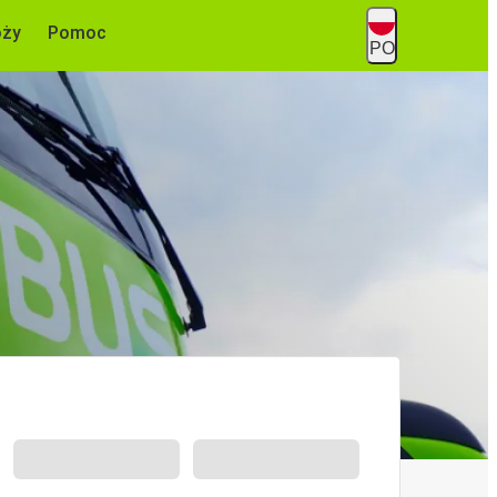
óży
Pomoc
PO