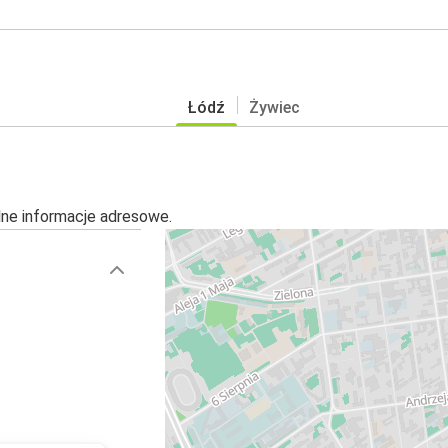
Łódź
Żywiec
alne informacje adresowe.