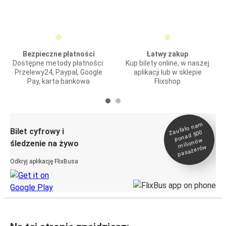
Bezpieczne płatności
Łatwy zakup
Dostępne metody płatności:
Kup bilety online, w naszej
Przelewy24, Paypal, Google
aplikacji lub w sklepie
Pay, karta bankowa
Flixshop
Zaufało na
m
milionó
pasażeró
Bilet cyfrowy i
ponad 500
w
śledzenie na żywo
w
Odkryj aplikację FlixBusa