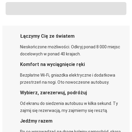
Łączymy Cię ze światem
Nieskończone możliwości. Odkryj ponad 8 000 miejsc
docelowych w ponad 40 krajach.
Komfort na wyciągnięcie ręki
Bezpłatne Wi-Fi, gniazdka elektryczne i dodatkowa
przestrzeń na nogi. Oto nowoczesne autobusy.
Wybierz, zarezerwuj, podróżuj
Od ekranu do siedzenia autobusu w kilka sekund. Ty
zajmij się rezerwacją, my zajmiemy się resztą.
Jedźmy razem
Po co wprowadzać na drogę kolejny samochód, skoro