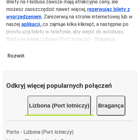
Bilety na FlixBusa zawsze mają atrakcyjne ceny, ale
możesz zaoszczędzić nawet więcej,
rezerwując bilety z
wyprzedzeniem
. Zarezerwuj na stronie internetowej lub w
naszej
aplikacji,
co zajmuje kilka kliknięć, a następnie po
prostu użyj biletu w telefonie, aby wejść do autobusu.
Bilety na trasie Lizbona (Port lotniczy) - Bragança
kosztują średnio 66,99 zł, ale możesz kupić bilety za
jedynie 48,99 zł, jeśli zarezerwujesz z wyprzedzeniem lub
Rozwiń
w dni robocze, unikając weekendów i świąt. Aby
podróżować szybko, łatwo i zadbać o zmniejszanie śladu
węglowego, podróżuj z FlixBusem.
Odkryj więcej popularnych połączeń
Podróż na trasie Lizbona (Port lotniczy) -
Bragança
Lizbona (Port lotniczy)
Bragança
Trasa Lizbona (Port lotniczy) - Bragança jest łatwa i
wygodna z FlixBusem, dzięki 4 bezpośrednim połączeniom
dziennie.
i może zająć
jedynie 8 godziny
.
Porto - Lizbona (Port lotniczy)
Podróż autobusem
ma mniejszy wpływ na środowisko