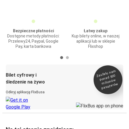
Bezpieczne płatności
Łatwy zakup
Dostępne metody płatności:
Kup bilety online, w naszej
Przelewy24, Paypal, Google
aplikacji lub w sklepie
Pay, karta bankowa
Flixshop
Zaufało na
m
milionó
pasażeró
Bilet cyfrowy i
ponad 500
w
śledzenie na żywo
w
Odkryj aplikację FlixBusa