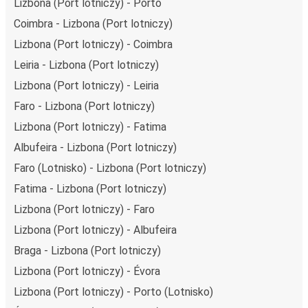
Lizbona (Port lotniczy) - Porto
niż podróż samochodem czy samolotem. Stale pracujemy
Coimbra - Lizbona (Port lotniczy)
nad tym, by jeszcze bardziej zmniejszać ślad węglowy,
stosując wysokie standardy środowiskowe w całej naszej
Lizbona (Port lotniczy) - Coimbra
flocie autobusów, wykorzystując alternatywne
Leiria - Lizbona (Port lotniczy)
technologie napędu i paliwa oraz oferując wszystkim
Lizbona (Port lotniczy) - Leiria
pasażerom możliwość zrekompensowania emisji
Faro - Lizbona (Port lotniczy)
dwutlenku węgla przy zakupie biletu.
Średni koszt
podróży autobusem na trasie Lizbona (Port
Lizbona (Port lotniczy) - Fatima
lotniczy) - Bragança to
66,99 zł
, co sprawia, że podróż
Albufeira - Lizbona (Port lotniczy)
autobusem jest znacznie tańsza od innych środków
Faro (Lotnisko) - Lizbona (Port lotniczy)
transportu.
Fatima - Lizbona (Port lotniczy)
Podróż z: Lizbona (Port lotniczy)
Lizbona (Port lotniczy) - Faro
Lizbona (Port lotniczy): podróżujesz z tego miasta i nie
Lizbona (Port lotniczy) - Albufeira
znasz go zbyt dobrze? Oto wszystko, co musisz wiedzieć.
Braga - Lizbona (Port lotniczy)
Lizbona (Port lotniczy) jest węzłem komunikacyjnym z
Lizbona (Port lotniczy) - Évora
przystankiem autobusowym
; 32 połączeniami do innych
miast i codziennie zabiera podróżujących na przejazdy
Lizbona (Port lotniczy) - Porto (Lotnisko)
krajowe i zagraniczne.