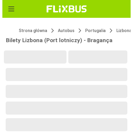
Strona główna
Autobus
Portugalia
Lizbona 
Bilety Lizbona (Port lotniczy) - Bragança