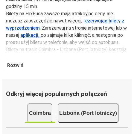
godziny 15 min.
Bilety na FlixBusa zawsze mają atrakcyjne ceny, ale
możesz zaoszczędzić nawet więcej,
rezerwując bilety z
wyprzedzeniem
. Zarezerwuj na stronie internetowej lub w
naszej
aplikacji,
co zajmuje kilka kliknięć, a następnie po
prostu użyj biletu w telefonie, aby wejść do autobusu.
Bilety na trasie Coimbra - Lizbona (Port lotniczy) kosztują
średnio 44,99 zł, ale możesz kupić bilety za jedynie 38,99
zł, jeśli zarezerwujesz z wyprzedzeniem lub w dni robocze,
Rozwiń
unikając weekendów i świąt. Aby podróżować szybko,
łatwo i zadbać o zmniejszanie śladu węglowego, podróżuj
z FlixBusem.
Odkryj więcej popularnych połączeń
Podróż na trasie Coimbra - Lizbona (Port
lotniczy)
Coimbra
Lizbona (Port lotniczy)
Trasa Coimbra - Lizbona (Port lotniczy) jest łatwa i
wygodna z FlixBusem, dzięki 6 bezpośrednim połączeniom
dziennie.