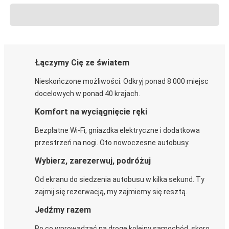
Łączymy Cię ze światem
Nieskończone możliwości. Odkryj ponad 8 000 miejsc
docelowych w ponad 40 krajach.
Komfort na wyciągnięcie ręki
Bezpłatne Wi-Fi, gniazdka elektryczne i dodatkowa
przestrzeń na nogi. Oto nowoczesne autobusy.
Wybierz, zarezerwuj, podróżuj
Od ekranu do siedzenia autobusu w kilka sekund. Ty
zajmij się rezerwacją, my zajmiemy się resztą.
Jedźmy razem
Po co wprowadzać na drogę kolejny samochód, skoro