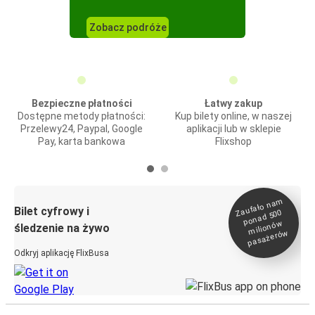
Zobacz podróże
Bezpieczne płatności
Łatwy zakup
Dostępne metody płatności:
Kup bilety online, w naszej
Przelewy24, Paypal, Google
aplikacji lub w sklepie
Pay, karta bankowa
Flixshop
Zaufało na
m
milionó
pasażeró
Bilet cyfrowy i
ponad 500
w
śledzenie na żywo
w
Odkryj aplikację FlixBusa