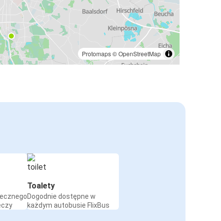
Protomaps
©
OpenStreetMap
Toalety
iecznego
Dogodnie dostępne w
eczy
każdym autobusie FlixBus