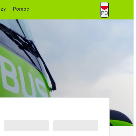
óży
Pomoc
PO