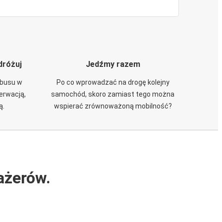
dróżuj
Jedźmy razem
obusu w
Po co wprowadzać na drogę kolejny
zerwacją,
samochód, skoro zamiast tego można
ą.
wspierać zrównoważoną mobilność?
ażerów.