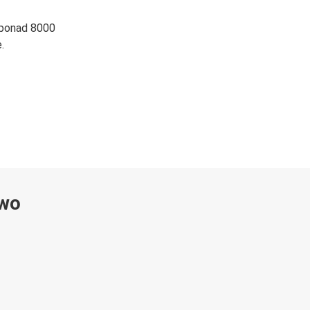
 ponad 8000
.
ywo