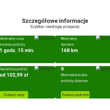
Szczegółowe informacje
Szybkie i niedrogie przejazdy.
Minimalny czas
Minimalny
trwania podróży
dystans
1 godz. 15 min.
168 km
9
Najtańsza podróż
od 102,99 zł
Minimalna liczba
podróży dziennie
Zobacz ceny
Zobacz podróże