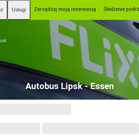
Zarządzaj moją rezerwacją
Śledzenie podr
óż
Usługi
ipsk
Autobus Lipsk - Essen