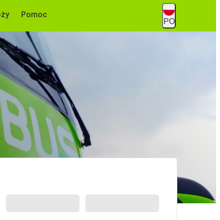
óży
Pomoc
PO