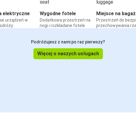
a elektryczne
Wygodne fotele
Miejsce na bagaż
ie urządzeń w
Dodatkowa przestrzeń na
Przestrzeń do bezp
podróży
nogi i rozkładane fotele
przechowywania rz
Podróżujesz z nami po raz pierwszy?
Więcej o naszych usługach