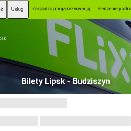
Zarządzaj moją rezerwacją
Śledzenie podr
óż
Usługi
ipsk
Bilety Lipsk - Budziszyn