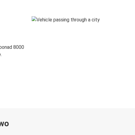
 ponad 8000
.
ywo