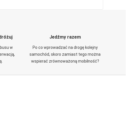
dróżuj
Jedźmy razem
obusu w
Po co wprowadzać na drogę kolejny
zerwacją,
samochód, skoro zamiast tego można
ą.
wspierać zrównoważoną mobilność?