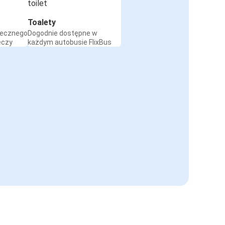
Toalety
iecznego
Dogodnie dostępne w
eczy
każdym autobusie FlixBus