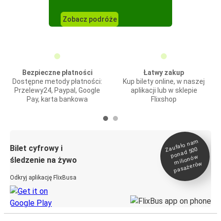
Zobacz podróże
Bezpieczne płatności
Łatwy zakup
Dostępne metody płatności:
Kup bilety online, w naszej
Przelewy24, Paypal, Google
aplikacji lub w sklepie
Pay, karta bankowa
Flixshop
Zaufało na
m
milionó
pasażeró
Bilet cyfrowy i
ponad 500
w
śledzenie na żywo
w
Odkryj aplikację FlixBusa