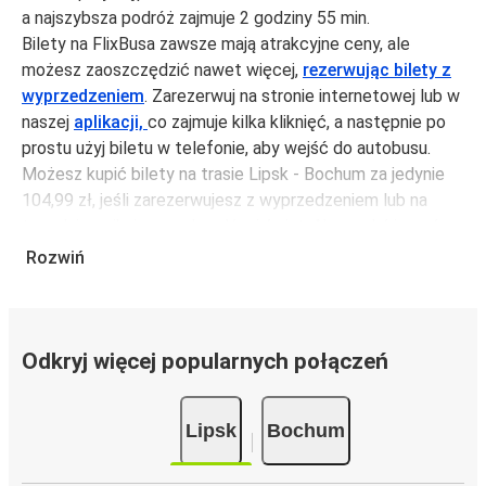
a najszybsza podróż zajmuje 2 godziny 55 min.
Bilety na FlixBusa zawsze mają atrakcyjne ceny, ale
możesz zaoszczędzić nawet więcej,
rezerwując bilety z
wyprzedzeniem
. Zarezerwuj na stronie internetowej lub w
naszej
aplikacji,
co zajmuje kilka kliknięć, a następnie po
prostu użyj biletu w telefonie, aby wejść do autobusu.
Możesz kupić bilety na trasie Lipsk - Bochum za jedynie
104,99 zł, jeśli zarezerwujesz z wyprzedzeniem lub na
tygodniu, unikając weekendów i świąt. Aby podróżować
szybko, łatwo i zadbać o zmniejszanie śladu węglowego,
Rozwiń
podróżuj z FlixBusem.
Podróż na trasie Lipsk - Bochum
Trasa Lipsk - Bochum jest łatwa i wygodna z FlixBusem,
Odkryj więcej popularnych połączeń
dzięki 4 bezpośrednim połączeniom dziennie.
i może zająć
jedynie 2 godziny 55 min
.
Lipsk
Bochum
Podróż autobusem
ma mniejszy wpływ na środowisko
niż podróż samochodem czy samolotem. Stale pracujemy