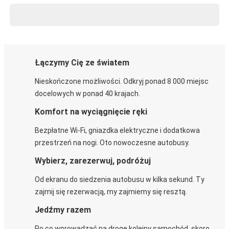
Łączymy Cię ze światem
Nieskończone możliwości. Odkryj ponad 8 000 miejsc
docelowych w ponad 40 krajach.
Komfort na wyciągnięcie ręki
Bezpłatne Wi-Fi, gniazdka elektryczne i dodatkowa
przestrzeń na nogi. Oto nowoczesne autobusy.
Wybierz, zarezerwuj, podróżuj
Od ekranu do siedzenia autobusu w kilka sekund. Ty
zajmij się rezerwacją, my zajmiemy się resztą.
Jedźmy razem
Po co wprowadzać na drogę kolejny samochód, skoro