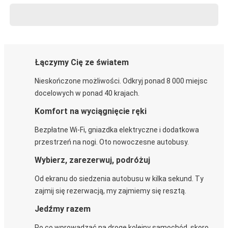
Łączymy Cię ze światem
Nieskończone możliwości. Odkryj ponad 8 000 miejsc
docelowych w ponad 40 krajach.
Komfort na wyciągnięcie ręki
Bezpłatne Wi-Fi, gniazdka elektryczne i dodatkowa
przestrzeń na nogi. Oto nowoczesne autobusy.
Wybierz, zarezerwuj, podróżuj
Od ekranu do siedzenia autobusu w kilka sekund. Ty
zajmij się rezerwacją, my zajmiemy się resztą.
Jedźmy razem
Po co wprowadzać na drogę kolejny samochód, skoro