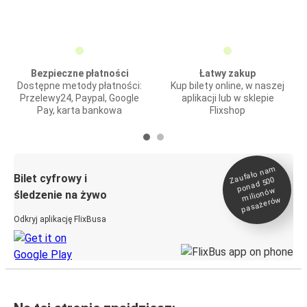
Bezpieczne płatności
Łatwy zakup
Dostępne metody płatności:
Kup bilety online, w naszej
Przelewy24, Paypal, Google
aplikacji lub w sklepie
Pay, karta bankowa
Flixshop
Zaufało na
m
milionó
pasażeró
Bilet cyfrowy i
ponad 500
w
śledzenie na żywo
w
Odkryj aplikację FlixBusa