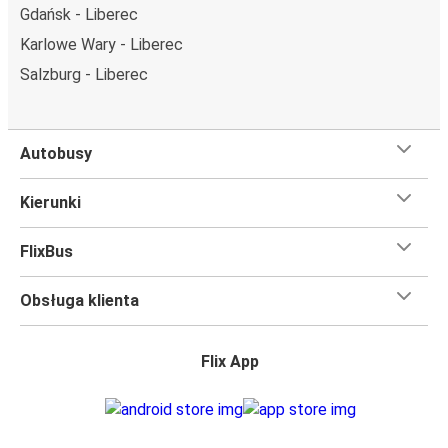
Gdańsk - Liberec
FlixBusa znajdziesz dzięki mapie zamieszczonej na stronie.
Karlowe Wary - Liberec
Czego się spodziewać na pokładzie FlixBusa na
Salzburg - Liberec
trasie Liberec - Udine
Podróż na trasie Liberec - Udine na pokładzie FlixBusa
oznacza wygodną podróż w wielkim stylu, z
Autobusy
udogodnieniami
, dzięki którym czas szybciej minie.
Większość naszych autobusów jest wyposażona w
Kierunki
bezpłatne Wi-Fi,
toalety i gniazdka elektryczne.
Możesz bezpłatnie zabrać ze sobą
jedną sztuka bagażu
FlixBus
podręcznego i jedną sztukę bagażu głównego
, więc
nawet jeśli wybierasz się w długą podróż, nie musisz się
Obsługa klienta
martwić, że nie wystarczy Ci miejsca w bagażu.
Wszyscy podróżujący z biletami
mają zagwarantowane
miejsce siedzące
w naszych autobusach
ale jeśli chcesz
Flix App
wybrać specjalne miejsce
, możesz zrobić to podczas
zakupu biletu. Do wyboru masz
miejsce klasyczne,
miejsce ze stolikiem, panoramę lub dodatkowe, puste