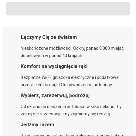
Łączymy Cię ze światem
Nieskończone możliwości. Odkryj ponad 8 000 miejsc
docelowych w ponad 40 krajach.
Komfort na wyciągnięcie ręki
Bezpłatne Wi-Fi, gniazdka elektryczne i dodatkowa
przestrzeń na nogi. Oto nowoczesne autobusy.
Wybierz, zarezerwuj, podróżuj
Od ekranu do siedzenia autobusu w kilka sekund. Ty
zajmij się rezerwacją, my zajmiemy się resztą.
Jedźmy razem
Po co wprowadzać na drogę kolejny samochód, skoro