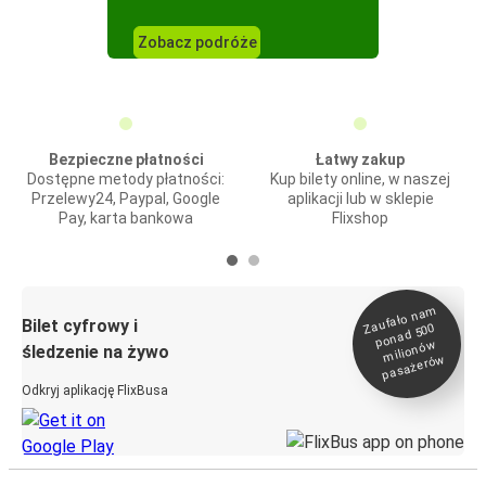
Zobacz podróże
Bezpieczne płatności
Łatwy zakup
Dostępne metody płatności:
Kup bilety online, w naszej
Przelewy24, Paypal, Google
aplikacji lub w sklepie
Pay, karta bankowa
Flixshop
Zaufało na
m
milionó
pasażeró
Bilet cyfrowy i
ponad 500
w
śledzenie na żywo
w
Odkryj aplikację FlixBusa