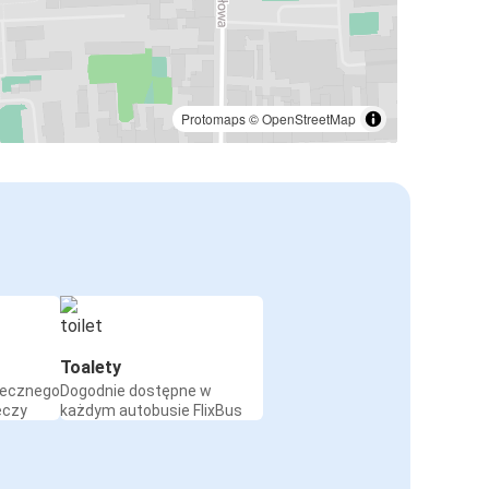
Protomaps
©
OpenStreetMap
Toalety
iecznego
Dogodnie dostępne w
eczy
każdym autobusie FlixBus