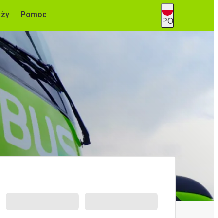
óży
Pomoc
PO