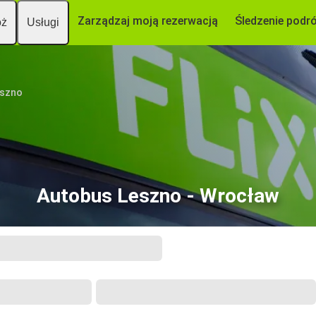
Zarządzaj moją rezerwacją
Śledzenie podr
óż
Usługi
szno
Autobus Leszno - Wrocław