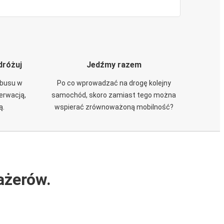
dróżuj
Jedźmy razem
obusu w
Po co wprowadzać na drogę kolejny
zerwacją,
samochód, skoro zamiast tego można
ą.
wspierać zrównoważoną mobilność?
ażerów.