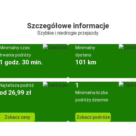
Szczegółowe informacje
Szybkie i niedrogie przejazdy.
Minimalny czas
Minimalny
trwania podróży
dystans
1 godz. 30 min.
101 km
1
Najtańsza podróż
od 26,99 zł
Minimalna liczba
podróży dziennie
Zobacz ceny
Zobacz podróże