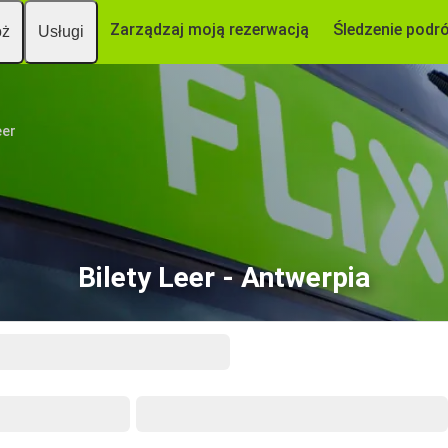
Zarządzaj moją rezerwacją
Śledzenie podr
óż
Usługi
eer
Bilety Leer - Antwerpia