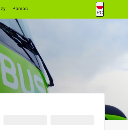
óży
Pomoc
PO