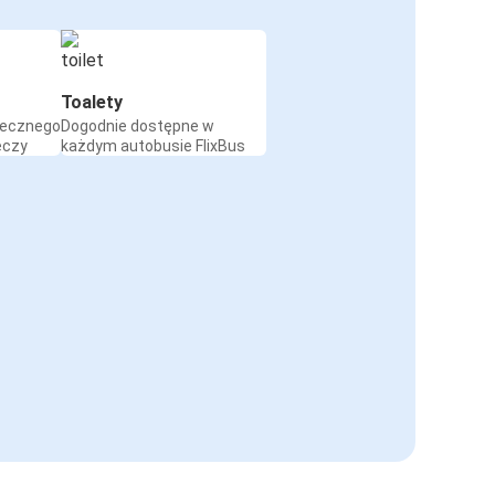
Toalety
iecznego
Dogodnie dostępne w
eczy
każdym autobusie FlixBus