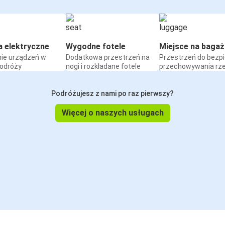
a elektryczne
Wygodne fotele
Miejsce na bagaż
ie urządzeń w
Dodatkowa przestrzeń na
Przestrzeń do bezp
podróży
nogi i rozkładane fotele
przechowywania rz
Podróżujesz z nami po raz pierwszy?
Więcej o naszych usługach