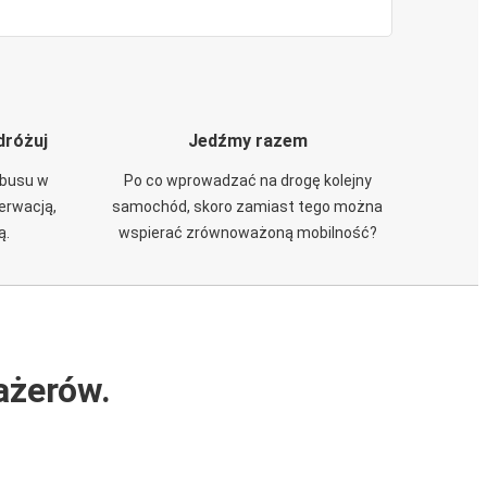
dróżuj
Jedźmy razem
obusu w
Po co wprowadzać na drogę kolejny
zerwacją,
samochód, skoro zamiast tego można
ą.
wspierać zrównoważoną mobilność?
ażerów.