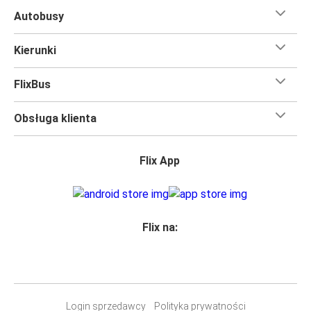
Podróż na trasie La Spezia - Livorno na pokładzie FlixBusa
Autobusy
oznacza wygodną podróż w wielkim stylu, z
udogodnieniami
, dzięki którym czas szybciej minie.
Kierunki
Większość naszych autobusów jest wyposażona w
bezpłatne Wi-Fi,
toalety i gniazdka elektryczne.
FlixBus
Możesz bezpłatnie zabrać ze sobą
jedną sztuka bagażu
podręcznego i jedną sztukę bagażu głównego
, więc
Obsługa klienta
nawet jeśli wybierasz się w długą podróż, nie musisz się
martwić, że nie wystarczy Ci miejsca w bagażu.
Wszyscy podróżujący z biletami
mają zagwarantowane
Flix App
miejsce siedzące
w naszych autobusach
ale jeśli chcesz
wybrać specjalne miejsce
, możesz zrobić to podczas
zakupu biletu. Do wyboru masz
miejsce klasyczne,
miejsce ze stolikiem, panoramę lub dodatkowe, puste
Flix na:
miejsce obok.
Wystarczy zarezerwować je online w naszej
aplikacji
FlixBusa
podczas zakupu biletu, korzystając z jednej z
dostępnych metod płatności.
Login sprzedawcy
Polityka prywatności