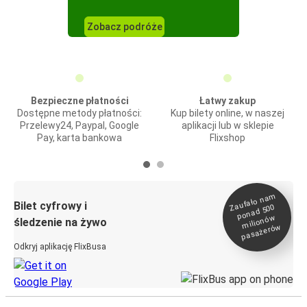
Zobacz podróże
Bezpieczne płatności
Łatwy zakup
Dostępne metody płatności:
Kup bilety online, w naszej
Przelewy24, Paypal, Google
aplikacji lub w sklepie
Pay, karta bankowa
Flixshop
Zaufało na
m
milionó
pasażeró
Bilet cyfrowy i
ponad 500
w
śledzenie na żywo
w
Odkryj aplikację FlixBusa