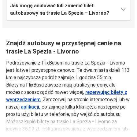
Jak mogę anulować lub zmienić bilet
autobusowy na trasie La Spezia – Livorno?
Znajdź autobusy w przystępnej cenie na
trasie La Spezia - Livorno
Podróżowanie z FlixBusem na trasie La Spezia - Livorno
jest łatwe i przystępne cenowo. Te dwa miasta dzieli 113
km a najszybsza podróż zajmuje 1 godzina 55 min.
Bilety na FlixBusa zawsze mają atrakcyjne ceny, ale
możesz zaoszczędzić nawet więcej,
rezerwując bilety z
wyprzedzeniem
. Zarezerwuj na stronie internetowej lub w
naszej
aplikacji,
co zajmuje kilka kliknięć, a następnie po
prostu użyj biletu w telefonie, aby wejść do autobusu.
Możesz kupić bilety na trasie La Spezia - Livorno za
jedynie 36,99 zł, jeśli zarezerwujesz z wyprzedzeniem lub
na tygodniu, unikając weekendów i świąt. Aby podróżować