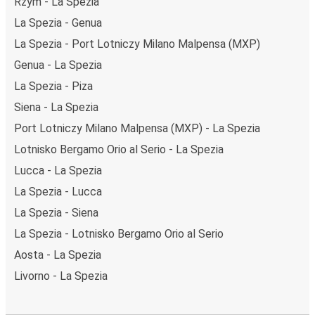
Rzym - La Spezia
Podróż z: La Spezia
La Spezia - Genua
La Spezia: podróżujesz z tego miasta i nie znasz go zbyt
La Spezia - Port Lotniczy Milano Malpensa (MXP)
dobrze? Oto wszystko, co musisz wiedzieć.
Genua - La Spezia
La Spezia jest węzłem komunikacyjnym z
przystankiem
La Spezia - Piza
autobusowym
; 39 połączeniami do innych miast i
codziennie zabiera podróżujących na przejazdy krajowe i
Siena - La Spezia
zagraniczne.
Port Lotniczy Milano Malpensa (MXP) - La Spezia
Miejsce przyjazdu: Livorno
Lotnisko Bergamo Orio al Serio - La Spezia
Lucca - La Spezia
Livorno – przyjeżdżasz tu pierwszy raz? Oto wszystko, co
musisz wiedzieć:
La Spezia - Lucca
Livorno ma świetne połączenie z innymi miejscami
La Spezia - Siena
docelowymi w sieci FlixBusa. Z tego miasta możesz
La Spezia - Lotnisko Bergamo Orio al Serio
dojechać FlixBusem do 6 innych miejsc. Przystanki
Aosta - La Spezia
FlixBusa znajdziesz dzięki mapie zamieszczonej na stronie.
Livorno - La Spezia
Czego się spodziewać na pokładzie FlixBusa na
trasie La Spezia - Livorno