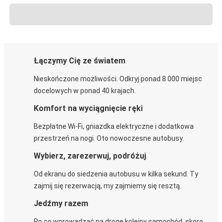
Łączymy Cię ze światem
Nieskończone możliwości. Odkryj ponad 8 000 miejsc
docelowych w ponad 40 krajach.
Komfort na wyciągnięcie ręki
Bezpłatne Wi-Fi, gniazdka elektryczne i dodatkowa
przestrzeń na nogi. Oto nowoczesne autobusy.
Wybierz, zarezerwuj, podróżuj
Od ekranu do siedzenia autobusu w kilka sekund. Ty
zajmij się rezerwacją, my zajmiemy się resztą.
Jedźmy razem
Po co wprowadzać na drogę kolejny samochód, skoro