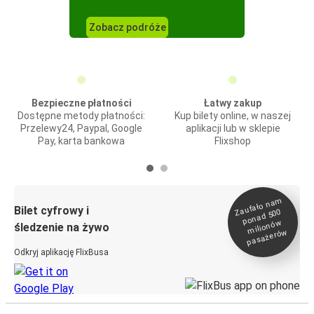
Zobacz podróże
Bezpieczne płatności
Łatwy zakup
Dostępne metody płatności:
Kup bilety online, w naszej
Przelewy24, Paypal, Google
aplikacji lub w sklepie
Pay, karta bankowa
Flixshop
Zaufało na
m
milionó
pasażeró
Bilet cyfrowy i
ponad 500
w
śledzenie na żywo
w
Odkryj aplikację FlixBusa