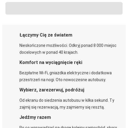
Łączymy Cię ze światem
Nieskończone możliwości. Odkryj ponad 8 000 miejsc
docelowych w ponad 40 krajach.
Komfort na wyciągnięcie ręki
Bezpłatne Wi-Fi, gniazdka elektryczne i dodatkowa
przestrzeń na nogi. Oto nowoczesne autobusy.
Wybierz, zarezerwuj, podróżuj
Od ekranu do siedzenia autobusu w kilka sekund. Ty
zajmij się rezerwacją, my zajmiemy się resztą.
Jedźmy razem
Po co wprowadzać na drogę kolejny samochód, skoro