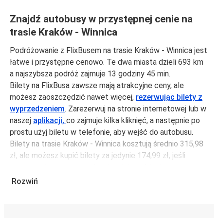
Znajdź autobusy w przystępnej cenie na
trasie Kraków - Winnica
Podróżowanie z FlixBusem na trasie Kraków - Winnica jest
łatwe i przystępne cenowo. Te dwa miasta dzieli 693 km
a najszybsza podróż zajmuje 13 godziny 45 min.
Bilety na FlixBusa zawsze mają atrakcyjne ceny, ale
możesz zaoszczędzić nawet więcej,
rezerwując bilety z
wyprzedzeniem
. Zarezerwuj na stronie internetowej lub w
naszej
aplikacji,
co zajmuje kilka kliknięć, a następnie po
prostu użyj biletu w telefonie, aby wejść do autobusu.
Bilety na trasie Kraków - Winnica kosztują średnio 315,98
zł, ale możesz kupić bilety za jedynie 174,99 zł, jeśli
zarezerwujesz z wyprzedzeniem lub w dni robocze,
unikając weekendów i świąt. Aby podróżować szybko,
Rozwiń
łatwo i zadbać o zmniejszanie śladu węglowego, podróżuj
z FlixBusem.