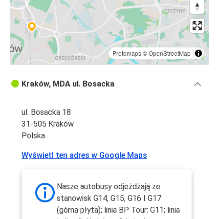
Protomaps
©
OpenStreetMap
Kraków, MDA ul. Bosacka
ul. Bosacka 18
31-505 Kraków
Polska
Wyświetl ten adres w Google Maps
Nasze autobusy odjeżdżają ze
stanowisk G14, G15, G16 I G17
(górna płyta); linia BP Tour: G11; linia