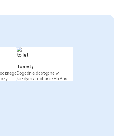
Toalety
iecznego
Dogodnie dostępne w
eczy
każdym autobusie FlixBus