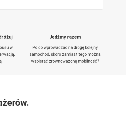
dróżuj
Jedźmy razem
obusu w
Po co wprowadzać na drogę kolejny
zerwacją,
samochód, skoro zamiast tego można
ą.
wspierać zrównoważoną mobilność?
ażerów.