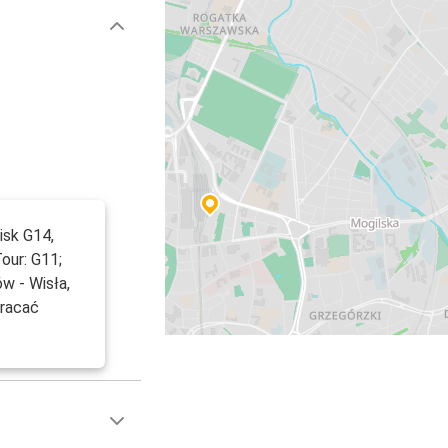
isk G14,
Tour: G11;
ów - Wisła,
wracać