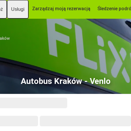
Zarządzaj moją rezerwacją
Śledzenie podr
óż
Usługi
raków
Autobus Kraków - Venlo