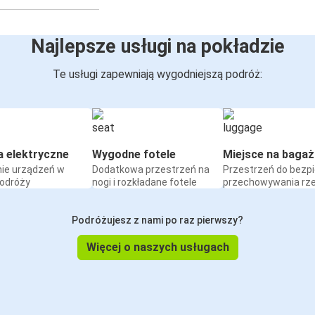
Najlepsze usługi na pokładzie
Te usługi zapewniają wygodniejszą podróż:
a elektryczne
Wygodne fotele
Miejsce na bagaż
ie urządzeń w
Dodatkowa przestrzeń na
Przestrzeń do bezp
podróży
nogi i rozkładane fotele
przechowywania rz
Podróżujesz z nami po raz pierwszy?
Więcej o naszych usługach