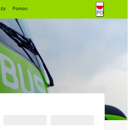
óży
Pomoc
PO