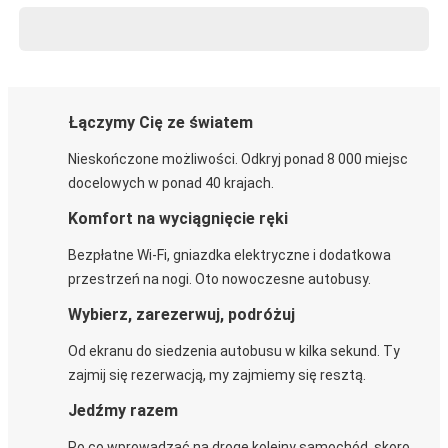
Łączymy Cię ze światem
Nieskończone możliwości. Odkryj ponad 8 000 miejsc
docelowych w ponad 40 krajach.
Komfort na wyciągnięcie ręki
Bezpłatne Wi-Fi, gniazdka elektryczne i dodatkowa
przestrzeń na nogi. Oto nowoczesne autobusy.
Wybierz, zarezerwuj, podróżuj
Od ekranu do siedzenia autobusu w kilka sekund. Ty
zajmij się rezerwacją, my zajmiemy się resztą.
Jedźmy razem
Po co wprowadzać na drogę kolejny samochód, skoro