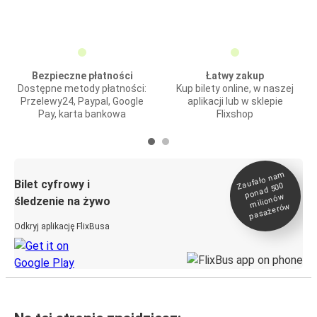
Bezpieczne płatności
Łatwy zakup
Dostępne metody płatności:
Kup bilety online, w naszej
Przelewy24, Paypal, Google
aplikacji lub w sklepie
Pay, karta bankowa
Flixshop
Zaufało na
m
milionó
pasażeró
Bilet cyfrowy i
ponad 500
w
śledzenie na żywo
w
Odkryj aplikację FlixBusa