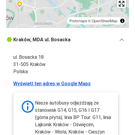
Protomaps
©
OpenStreetMap
Kraków, MDA ul. Bosacka
ul. Bosacka 18
31-505 Kraków
Polska
Wyświetl ten adres w Google Maps
Nasze autobusy odjeżdżają ze
stanowisk G14, G15, G16 I G17
(górna płyta); linia BP Tour: G11; linia
Lajkonik Kraków - Oświęcim,
Kraków - Wisła, Kraków - Cieszyn: