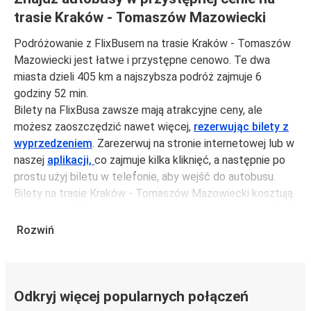
trasie Kraków - Tomaszów Mazowiecki
Podróżowanie z FlixBusem na trasie Kraków - Tomaszów
Mazowiecki jest łatwe i przystępne cenowo. Te dwa
miasta dzieli 405 km a najszybsza podróż zajmuje 6
godziny 52 min.
Bilety na FlixBusa zawsze mają atrakcyjne ceny, ale
możesz zaoszczędzić nawet więcej,
rezerwując bilety z
wyprzedzeniem
. Zarezerwuj na stronie internetowej lub w
naszej
aplikacji,
co zajmuje kilka kliknięć, a następnie po
prostu użyj biletu w telefonie, aby wejść do autobusu.
Bilety na trasie Kraków - Tomaszów Mazowiecki kosztują
średnio 111,98 zł, ale możesz kupić bilety za jedynie 81,99
zł, jeśli zarezerwujesz z wyprzedzeniem lub w dni robocze,
Rozwiń
unikając weekendów i świąt. Aby podróżować szybko,
łatwo i zadbać o zmniejszanie śladu węglowego, podróżuj
z FlixBusem.
Odkryj więcej popularnych połączeń
Podróż na trasie Kraków - Tomaszów Mazowiecki