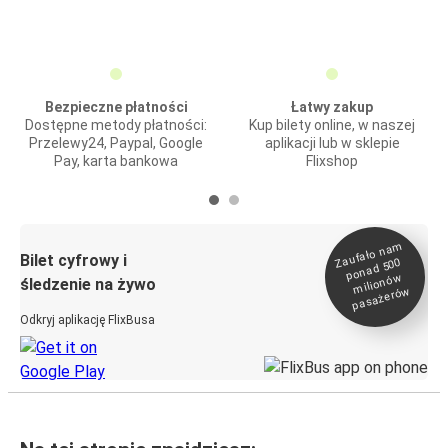
Bezpieczne płatności
Łatwy zakup
Dostępne metody płatności:
Kup bilety online, w naszej
Przelewy24, Paypal, Google
aplikacji lub w sklepie
Pay, karta bankowa
Flixshop
Zaufało na
m
milionó
pasażeró
Bilet cyfrowy i
ponad 500
w
śledzenie na żywo
w
Odkryj aplikację FlixBusa