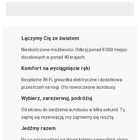
Łączymy Cię ze światem
Nieskończone możliwości. Odkryj ponad 8 000 miejsc
docelowych w ponad 40 krajach.
Komfort na wyciągnięcie ręki
Bezpłatne Wi-Fi, gniazdka elektryczne i dodatkowa
przestrzeń na nogi. Oto nowoczesne autobusy.
Wybierz, zarezerwuj, podróżuj
Od ekranu do siedzenia autobusu w kilka sekund. Ty
zajmij się rezerwacją, my zajmiemy się resztą.
Jedźmy razem
Po co wprowadzać na drogę kolejny samochód, skoro