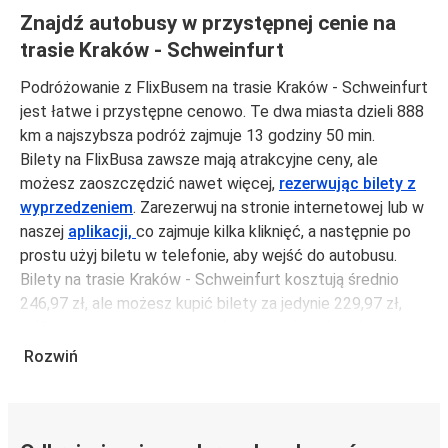
Znajdź autobusy w przystępnej cenie na
trasie Kraków - Schweinfurt
Podróżowanie z FlixBusem na trasie Kraków - Schweinfurt
jest łatwe i przystępne cenowo. Te dwa miasta dzieli 888
km a najszybsza podróż zajmuje 13 godziny 50 min.
Bilety na FlixBusa zawsze mają atrakcyjne ceny, ale
możesz zaoszczędzić nawet więcej,
rezerwując bilety z
wyprzedzeniem
. Zarezerwuj na stronie internetowej lub w
naszej
aplikacji,
co zajmuje kilka kliknięć, a następnie po
prostu użyj biletu w telefonie, aby wejść do autobusu.
Bilety na trasie Kraków - Schweinfurt kosztują średnio
246,97 zł, ale możesz kupić bilety za jedynie 229,97 zł,
jeśli zarezerwujesz z wyprzedzeniem lub w dni robocze,
unikając weekendów i świąt. Aby podróżować szybko,
Rozwiń
łatwo i zadbać o zmniejszanie śladu węglowego, podróżuj
z FlixBusem.
Podróż na trasie Kraków - Schweinfurt