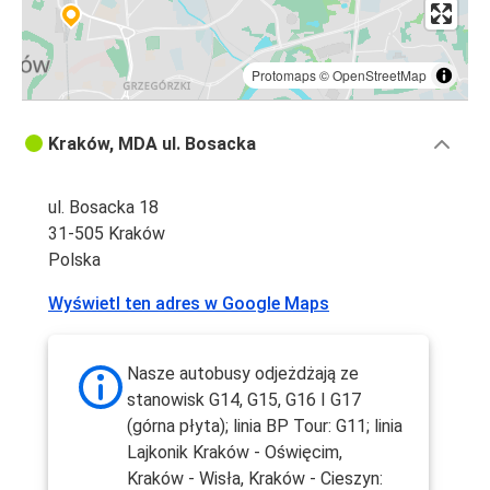
Protomaps
©
OpenStreetMap
Kraków, MDA ul. Bosacka
ul. Bosacka 18
31-505 Kraków
Polska
Wyświetl ten adres w Google Maps
Nasze autobusy odjeżdżają ze
stanowisk G14, G15, G16 I G17
(górna płyta); linia BP Tour: G11; linia
Lajkonik Kraków - Oświęcim,
Kraków - Wisła, Kraków - Cieszyn: