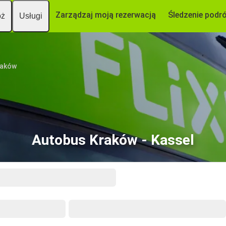
Zarządzaj moją rezerwacją
Śledzenie podr
óż
Usługi
raków
Autobus Kraków - Kassel