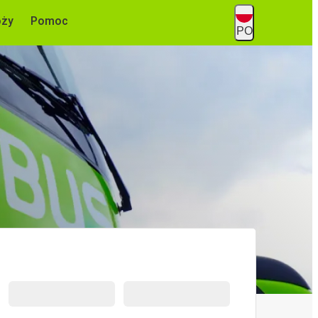
óży
Pomoc
PO