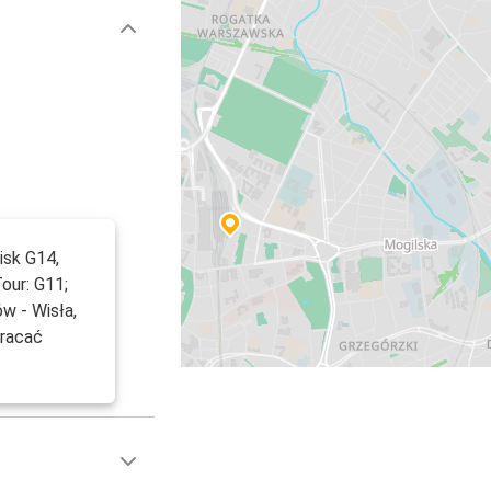
isk G14,
Tour: G11;
ów - Wisła,
wracać