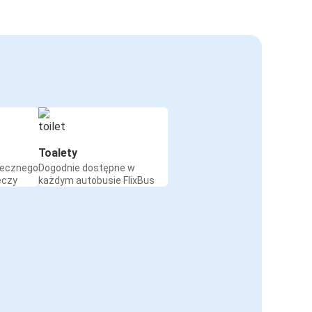
Toalety
iecznego
Dogodnie dostępne w
eczy
każdym autobusie FlixBus