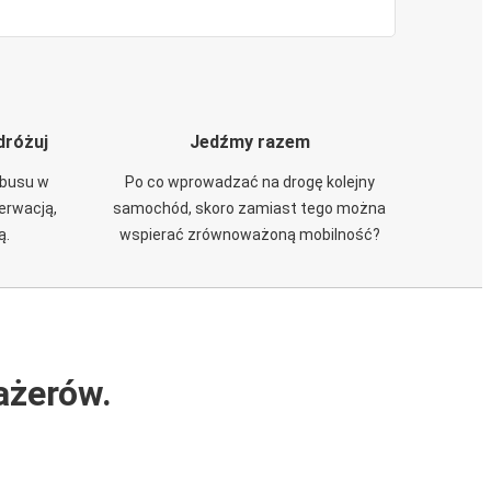
dróżuj
Jedźmy razem
obusu w
Po co wprowadzać na drogę kolejny
zerwacją,
samochód, skoro zamiast tego można
ą.
wspierać zrównoważoną mobilność?
ażerów.