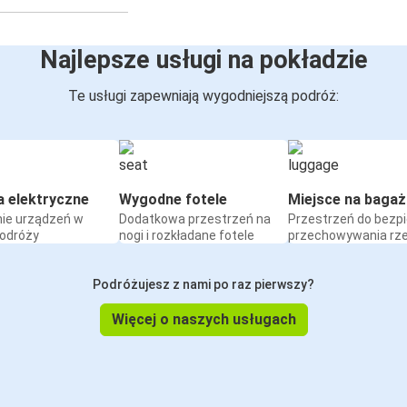
Najlepsze usługi na pokładzie
Te usługi zapewniają wygodniejszą podróż:
a elektryczne
Wygodne fotele
Miejsce na bagaż
ie urządzeń w
Dodatkowa przestrzeń na
Przestrzeń do bezp
podróży
nogi i rozkładane fotele
przechowywania rz
Podróżujesz z nami po raz pierwszy?
Więcej o naszych usługach