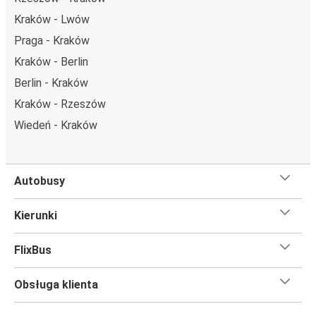
Brzeg – przyjeżdżasz tu pierwszy raz? Oto wszystko, co
Kraków - Lwów
musisz wiedzieć:
Brzeg ma świetne połączenie z innymi miejscami
Praga - Kraków
docelowymi w sieci FlixBusa. Z tego miasta możesz
Kraków - Berlin
dojechać FlixBusem do 10 innych miejsc. Przystanki
Berlin - Kraków
FlixBusa znajdziesz dzięki mapie zamieszczonej na stronie.
Kraków - Rzeszów
Czego się spodziewać na pokładzie FlixBusa na
Wiedeń - Kraków
trasie Kraków - Brzeg
Podróż na trasie Kraków - Brzeg na pokładzie FlixBusa
oznacza wygodną podróż w wielkim stylu, z
Autobusy
udogodnieniami
, dzięki którym czas szybciej minie.
Większość naszych autobusów jest wyposażona w
Kierunki
bezpłatne Wi-Fi,
toalety i gniazdka elektryczne.
Możesz bezpłatnie zabrać ze sobą
jedną sztuka bagażu
FlixBus
podręcznego i jedną sztukę bagażu głównego
, więc
nawet jeśli wybierasz się w długą podróż, nie musisz się
Obsługa klienta
martwić, że nie wystarczy Ci miejsca w bagażu.
Wszyscy podróżujący z biletami
mają zagwarantowane