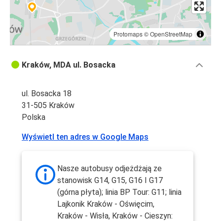
Protomaps
©
OpenStreetMap
Kraków, MDA ul. Bosacka
ul. Bosacka 18
31-505 Kraków
Polska
Wyświetl ten adres w Google Maps
Nasze autobusy odjeżdżają ze
stanowisk G14, G15, G16 I G17
(górna płyta); linia BP Tour: G11; linia
Lajkonik Kraków - Oświęcim,
Kraków - Wisła, Kraków - Cieszyn: