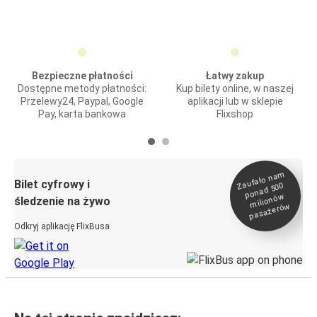
Bezpieczne płatności
Łatwy zakup
Dostępne metody płatności:
Kup bilety online, w naszej
Przelewy24, Paypal, Google
aplikacji lub w sklepie
Pay, karta bankowa
Flixshop
Zaufało na
m
milionó
pasażeró
Bilet cyfrowy i
ponad 500
w
śledzenie na żywo
w
Odkryj aplikację FlixBusa