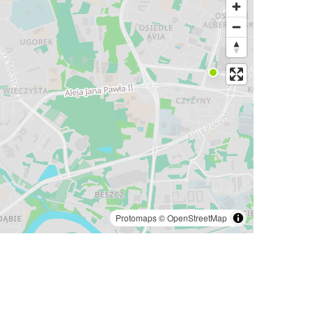
Protomaps
©
OpenStreetMap