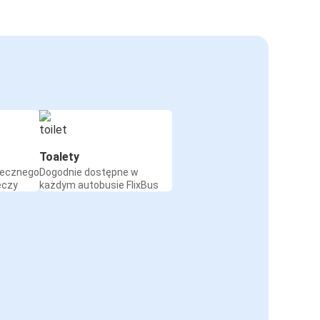
Toalety
iecznego
Dogodnie dostępne w
eczy
każdym autobusie FlixBus