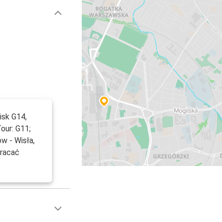
isk G14,
Tour: G11;
ów - Wisła,
wracać