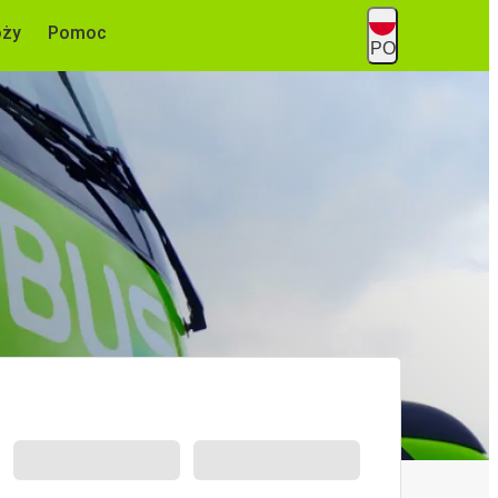
óży
Pomoc
PO