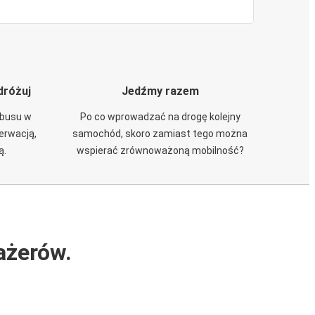
dróżuj
Jedźmy razem
obusu w
Po co wprowadzać na drogę kolejny
zerwacją,
samochód, skoro zamiast tego można
ą.
wspierać zrównoważoną mobilność?
ażerów.