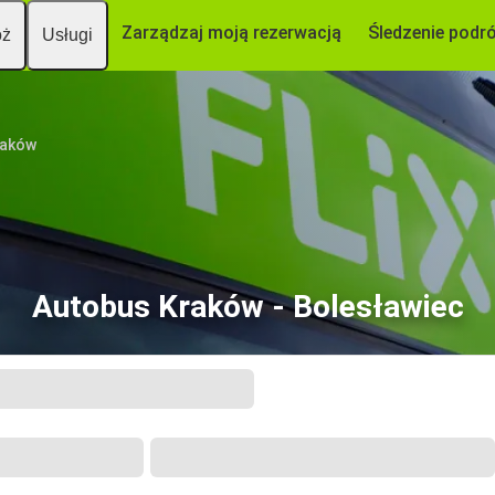
Zarządzaj moją rezerwacją
Śledzenie podr
óż
Usługi
raków
Autobus Kraków - Bolesławiec