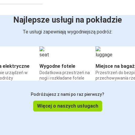
Najlepsze usługi na pokładzie
Te usługi zapewniają wygodniejszą podróż:
a elektryczne
Wygodne fotele
Miejsce na bagaż
ie urządzeń w
Dodatkowa przestrzeń na
Przestrzeń do bezp
podróży
nogi i rozkładane fotele
przechowywania rz
Podróżujesz z nami po raz pierwszy?
Więcej o naszych usługach