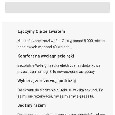
Łączymy Cię ze światem
Nieskończone możliwości. Odkryj ponad 8 000 miejsc
docelowych w ponad 40 krajach.
Komfort na wyciągnięcie ręki
Bezpłatne Wi-Fi, gniazdka elektryczne i dodatkowa
przestrzeń na nogi. Oto nowoczesne autobusy.
Wybierz, zarezerwuj, podróżuj
Od ekranu do siedzenia autobusu w kilka sekund. Ty
zajmij się rezerwacją, my zajmiemy się resztą.
Jedźmy razem
Po co wprowadzać na drogę kolejny samochód, skoro