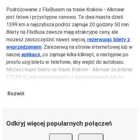
Podróżowanie z FlixBusem na trasie Kraków - Alkmaar
jest łatwe i przystępne cenowo. Te dwa miasta dzieli
1399 km a najszybsza podróż zajmuje 20 godziny 50 min.
Bilety na FlixBusa zawsze mają atrakcyjne ceny, ale
możesz zaoszczędzić nawet więcej,
rezerwując bilety z
wyprzedzeniem
. Zarezerwuj na stronie internetowej lub w
naszej
aplikacji,
co zajmuje kilka kliknięć, a następnie po
prostu użyj biletu w telefonie, aby wejść do autobusu.
Możesz kupić bilety na trasie Kraków - Alkmaar za jedynie
270,99 zł, jeśli zarezerwujesz z wyprzedzeniem lub na
tygodniu, unikając weekendów i świąt. Aby podróżować
szybko, łatwo i zadbać o zmniejszanie śladu węglowego,
Rozwiń
podróżuj z FlixBusem.
Podróż na trasie Kraków - Alkmaar
Trasa Kraków - Alkmaar jest łatwa i wygodna z FlixBusem.
Odkryj więcej popularnych połączeń
i może zająć
jedynie 20 godziny 50 min
.
Podróż autobusem
ma mniejszy wpływ na środowisko