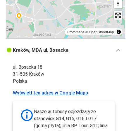
Protomaps
©
OpenStreetMap
Kraków, MDA ul. Bosacka
ul. Bosacka 18
31-505 Kraków
Polska
Wyświetl ten adres w Google Maps
Nasze autobusy odjeżdżają ze
stanowisk G14, G15, G16 I G17
(górna płyta); linia BP Tour: G11; linia