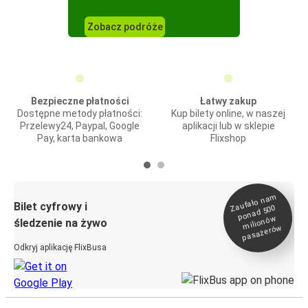
Zobacz podróże
Bezpieczne płatności
Łatwy zakup
Dostępne metody płatności:
Kup bilety online, w naszej
Przelewy24, Paypal, Google
aplikacji lub w sklepie
Pay, karta bankowa
Flixshop
Zaufało na
m
milionó
pasażeró
Bilet cyfrowy i
ponad 500
w
śledzenie na żywo
w
Odkryj aplikację FlixBusa