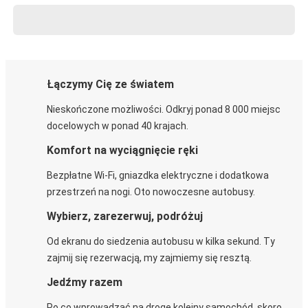
Łączymy Cię ze światem
Nieskończone możliwości. Odkryj ponad 8 000 miejsc
docelowych w ponad 40 krajach.
Komfort na wyciągnięcie ręki
Bezpłatne Wi-Fi, gniazdka elektryczne i dodatkowa
przestrzeń na nogi. Oto nowoczesne autobusy.
Wybierz, zarezerwuj, podróżuj
Od ekranu do siedzenia autobusu w kilka sekund. Ty
zajmij się rezerwacją, my zajmiemy się resztą.
Jedźmy razem
Po co wprowadzać na drogę kolejny samochód, skoro