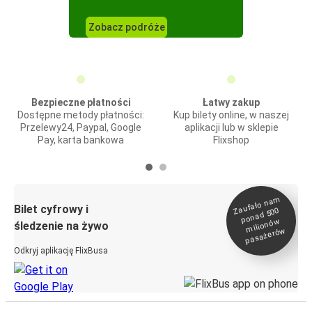
Zobacz podróże
Bezpieczne płatności
Łatwy zakup
Dostępne metody płatności:
Kup bilety online, w naszej
Przelewy24, Paypal, Google
aplikacji lub w sklepie
Pay, karta bankowa
Flixshop
Zaufało na
m
milionó
pasażeró
Bilet cyfrowy i
ponad 500
w
śledzenie na żywo
w
Odkryj aplikację FlixBusa