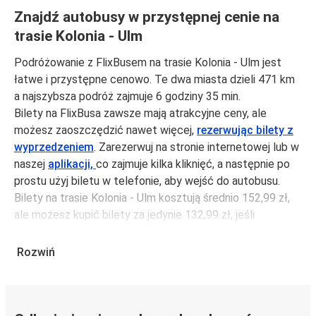
Znajdź autobusy w przystępnej cenie na
trasie Kolonia - Ulm
Podróżowanie z FlixBusem na trasie Kolonia - Ulm jest
łatwe i przystępne cenowo. Te dwa miasta dzieli 471 km
a najszybsza podróż zajmuje 6 godziny 35 min.
Bilety na FlixBusa zawsze mają atrakcyjne ceny, ale
możesz zaoszczędzić nawet więcej,
rezerwując bilety z
wyprzedzeniem
. Zarezerwuj na stronie internetowej lub w
naszej
aplikacji,
co zajmuje kilka kliknięć, a następnie po
prostu użyj biletu w telefonie, aby wejść do autobusu.
Bilety na trasie Kolonia - Ulm kosztują średnio 152,99 zł,
ale możesz kupić bilety za jedynie 132,99 zł, jeśli
zarezerwujesz z wyprzedzeniem lub w dni robocze,
unikając weekendów i świąt. Aby podróżować szybko,
Rozwiń
łatwo i zadbać o zmniejszanie śladu węglowego, podróżuj
z FlixBusem.
Podróż na trasie Kolonia - Ulm