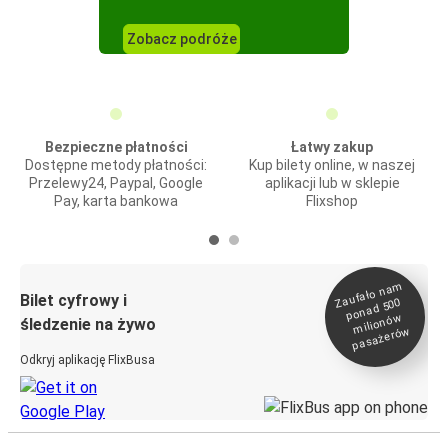
Zobacz podróże
Bezpieczne płatności
Łatwy zakup
Dostępne metody płatności:
Kup bilety online, w naszej
Przelewy24, Paypal, Google
aplikacji lub w sklepie
Pay, karta bankowa
Flixshop
Zaufało na
m
milionó
pasażeró
Bilet cyfrowy i
ponad 500
w
śledzenie na żywo
w
Odkryj aplikację FlixBusa