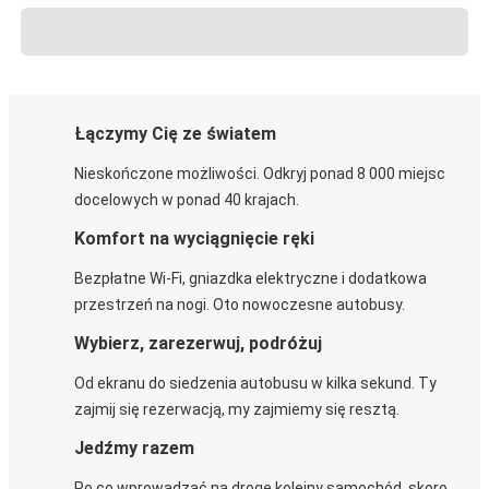
Łączymy Cię ze światem
Nieskończone możliwości. Odkryj ponad 8 000 miejsc
docelowych w ponad 40 krajach.
Komfort na wyciągnięcie ręki
Bezpłatne Wi-Fi, gniazdka elektryczne i dodatkowa
przestrzeń na nogi. Oto nowoczesne autobusy.
Wybierz, zarezerwuj, podróżuj
Od ekranu do siedzenia autobusu w kilka sekund. Ty
zajmij się rezerwacją, my zajmiemy się resztą.
Jedźmy razem
Po co wprowadzać na drogę kolejny samochód, skoro