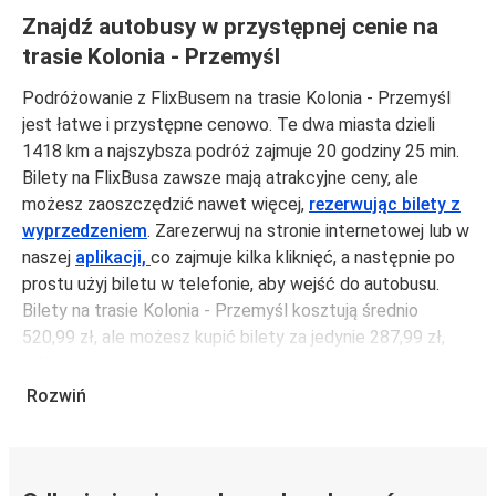
Znajdź autobusy w przystępnej cenie na
trasie Kolonia - Przemyśl
Podróżowanie z FlixBusem na trasie Kolonia - Przemyśl
jest łatwe i przystępne cenowo. Te dwa miasta dzieli
1418 km a najszybsza podróż zajmuje 20 godziny 25 min.
Bilety na FlixBusa zawsze mają atrakcyjne ceny, ale
możesz zaoszczędzić nawet więcej,
rezerwując bilety z
wyprzedzeniem
. Zarezerwuj na stronie internetowej lub w
naszej
aplikacji,
co zajmuje kilka kliknięć, a następnie po
prostu użyj biletu w telefonie, aby wejść do autobusu.
Bilety na trasie Kolonia - Przemyśl kosztują średnio
520,99 zł, ale możesz kupić bilety za jedynie 287,99 zł,
jeśli zarezerwujesz z wyprzedzeniem lub w dni robocze,
unikając weekendów i świąt. Aby podróżować szybko,
Rozwiń
łatwo i zadbać o zmniejszanie śladu węglowego, podróżuj
z FlixBusem.
Podróż na trasie Kolonia - Przemyśl