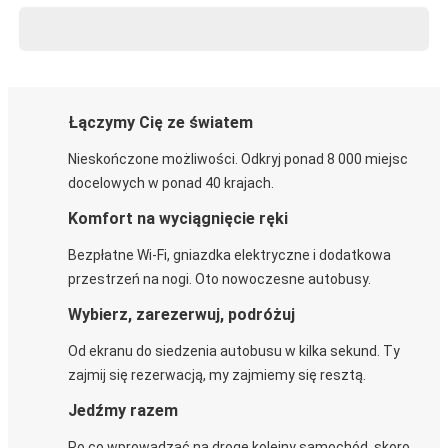
Łączymy Cię ze światem
Nieskończone możliwości. Odkryj ponad 8 000 miejsc
docelowych w ponad 40 krajach.
Komfort na wyciągnięcie ręki
Bezpłatne Wi-Fi, gniazdka elektryczne i dodatkowa
przestrzeń na nogi. Oto nowoczesne autobusy.
Wybierz, zarezerwuj, podróżuj
Od ekranu do siedzenia autobusu w kilka sekund. Ty
zajmij się rezerwacją, my zajmiemy się resztą.
Jedźmy razem
Po co wprowadzać na drogę kolejny samochód, skoro