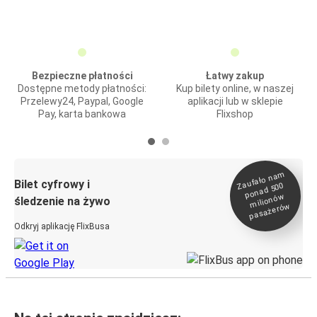
Bezpieczne płatności
Łatwy zakup
Dostępne metody płatności:
Kup bilety online, w naszej
Przelewy24, Paypal, Google
aplikacji lub w sklepie
Pay, karta bankowa
Flixshop
Zaufało na
m
milionó
pasażeró
Bilet cyfrowy i
ponad 500
w
śledzenie na żywo
w
Odkryj aplikację FlixBusa