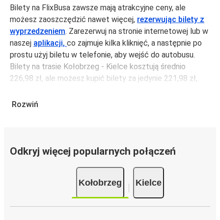
Bilety na FlixBusa zawsze mają atrakcyjne ceny, ale
możesz zaoszczędzić nawet więcej,
rezerwując bilety z
wyprzedzeniem
. Zarezerwuj na stronie internetowej lub w
naszej
aplikacji,
co zajmuje kilka kliknięć, a następnie po
prostu użyj biletu w telefonie, aby wejść do autobusu.
Bilety na trasie Kołobrzeg - Kielce kosztują średnio
226,98 zł, ale możesz kupić bilety za jedynie 221,98 zł,
jeśli zarezerwujesz z wyprzedzeniem lub w dni robocze,
unikając weekendów i świąt. Aby podróżować szybko,
Rozwiń
łatwo i zadbać o zmniejszanie śladu węglowego, podróżuj
z FlixBusem.
Podróż na trasie Kołobrzeg - Kielce
Odkryj więcej popularnych połączeń
Trasa Kołobrzeg - Kielce jest łatwa i wygodna z
FlixBusem, dzięki 5 bezpośrednim połączeniom dziennie.
Kołobrzeg
Kielce
i może zająć
jedynie 13 godziny 45 min
.
Podróż autobusem
ma mniejszy wpływ na środowisko
niż podróż samochodem czy samolotem. Stale pracujemy
nad tym, by jeszcze bardziej zmniejszać ślad węglowy,